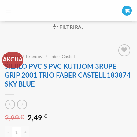
Skip
to
content
FILTRIRAJ
Početna
/
Brandovi
/
Faber-Castell
AKCIJA
ŠILJILO PVC S PVC KUTIJOM 3RUPE
GRIP 2001 TRIO FABER CASTELL 183874
SKY BLUE
2,99
€
Izvorna
Trenutna
€
2,49
cijena
cijena
ŠILJILO PVC S PVC KUTIJOM 3RUPE GRIP 2001 TRIO FABER CASTELL
bila
je: