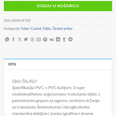
je:
2,49 €.
DODAJ U KOŠARICU
2,99 €.
SKU:
000054700
Kategorije:
Faber-Castell
,
Šiljila
,
Školski pribor
OPIS
Opis:
ŠILJILO
Specifikacija:
PVC; s PVC kutijom; 3 rupe;
visokokvalitetno; ergonomsko; trokutasto tijelo; s
patentiranim gripom za sigurno, ne klizno držanje;
za trokutaste, šesterokutne i okrugle olovke
standardne debljine i Jumbo (grafitne i drvene