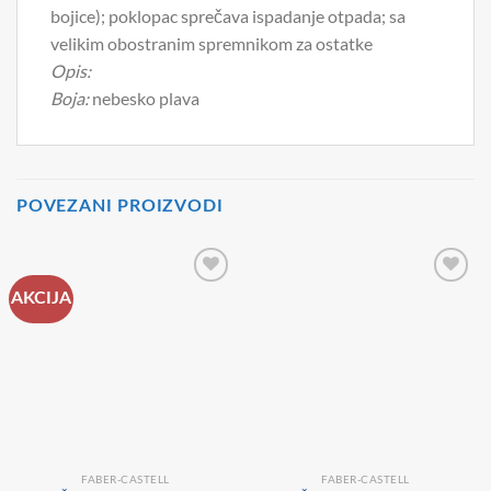
bojice); poklopac sprečava ispadanje otpada; sa
velikim obostranim spremnikom za ostatke
Opis:
Boja:
nebesko plava
POVEZANI PROIZVODI
AKCIJA
FABER-CASTELL
FABER-CASTELL