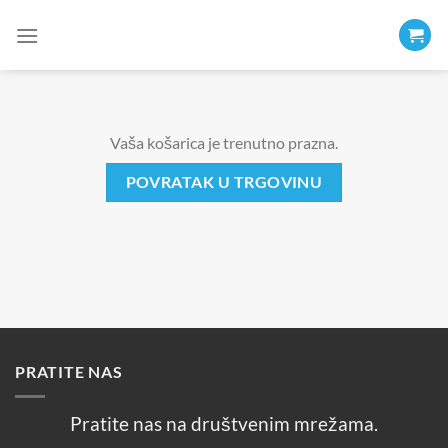
Skip
to
content
Vaša košarica je trenutno prazna.
POVRATAK U TRGOVINU
PRATITE NAS
Pratite nas na društvenim mrežama.