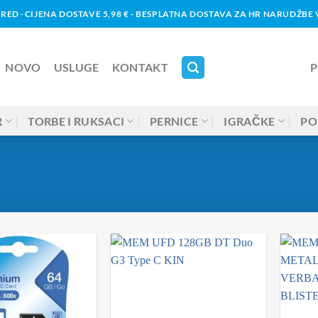
URED
-
CIJENA DOSTAVE 5,98 € - BESPLATNA DOSTAVA ZA HR NARUDŽBE V
NOVO
USLUGE
KONTAKT
P
R
TORBE I RUKSACI
PERNICE
IGRAČKE
PO