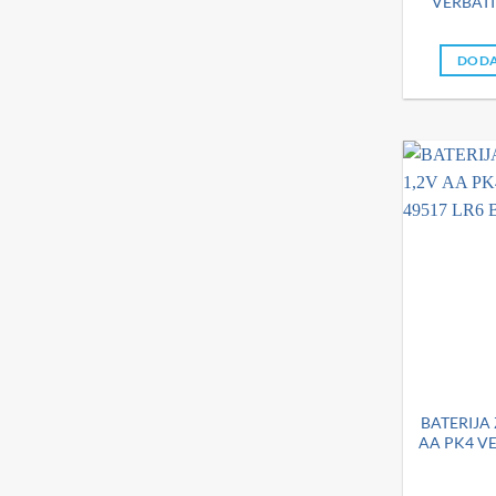
VERBATI
DODA
BATERIJA 
AA PK4 VE