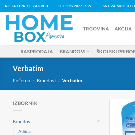
Skip
ALEJA LIPA 1F, ZAGREB
TEL.: 01/2861-535
SVE ZA ŠKOLU I 
to
content
TRGOVINA
AKCIJA
RASPRODAJA
BRANDOVI
ŠKOLSKI PRIBO
Verbatim
Početna
/
Brandovi
/
Verbatim
IZBORNIK
Brandovi
Adidas