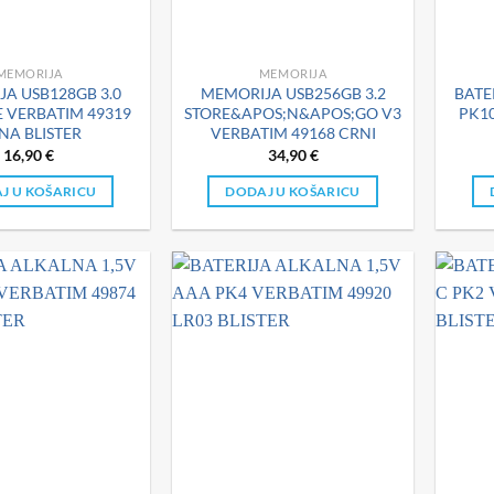
MEMORIJA
MEMORIJA
A USB128GB 3.0
MEMORIJA USB256GB 3.2
BATE
E VERBATIM 49319
STORE&APOS;N&APOS;GO V3
PK10
NA BLISTER
VERBATIM 49168 CRNI
16,90
€
34,90
€
J U KOŠARICU
DODAJ U KOŠARICU