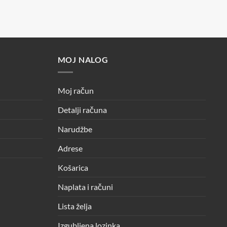
MOJ NALOG
Moj račun
Detalji računa
Narudžbe
Adrese
Košarica
Naplata i računi
Lista želja
Izgubljena lozinka