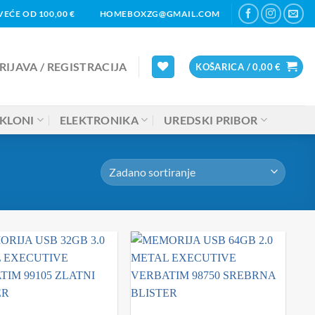
EĆE OD 100,00 €
HOMEBOXZG@GMAIL.COM
RIJAVA / REGISTRACIJA
KOŠARICA /
0,00
€
KLONI
ELEKTRONIKA
UREDSKI PRIBOR