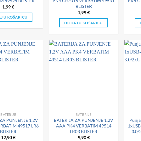
M 49924 BLISTER
PK4 CR2016 VERBATIM 49531
PK4 C
BLISTER
1,99
€
1,99
€
J U KOŠARICU
DODAJ U KOŠARICU
BATERIJE
BATERIJE
ZA PUNJENJE 1,2V
BATERIJA ZA PUNJENJE 1,2V
Punja
RBATIM 49517 LR6
AAA PK4 VERBATIM 49514
1xUSB
BLISTER
LR03 BLISTER
3.0/
12,90
€
9,90
€