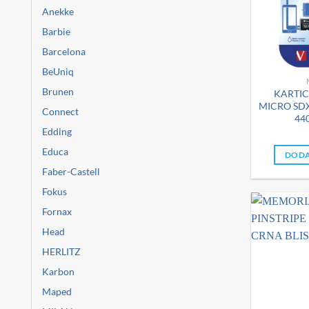
Anekke
Barbie
Barcelona
BeUniq
Brunen
KARTI
MICRO SD
Connect
44
Edding
Educa
DODA
Faber-Castell
Fokus
Fornax
Head
HERLITZ
Karbon
Maped