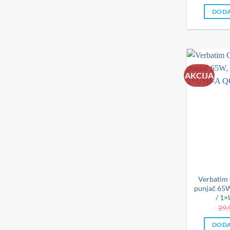
DODA
AKCIJA
Verbatim
punjač 65
/ 1
29,
DODA