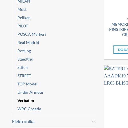
MILAN
Must
Pelikan
MEMORIJ
PILOT
PINSTRIP
POSCA Markeri
CR
Real Madrid
DODA
Rotring
Staedtler
Stitch
STREET
TOP Model
Under Armour
Verbatim
WRC Croatia
Elektronika