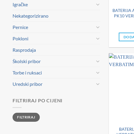
Igračke
BATERIJA 
Nekategorizirano
PK10 VER
Pernice
DODA
Pokloni
Rasprodaja
Školski pribor
Torbe i ruksaci
Uredski pribor
FILTRIRAJ PO CIJENI
Min
Maks
FILTRIRAJ
cijena
cijena
BATERI