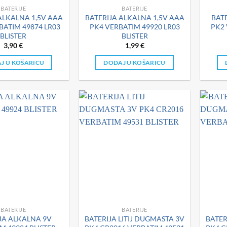
BATERIJE
BATERIJE
ALKALNA 1,5V AAA
BATERIJA ALKALNA 1,5V AAA
BATE
BATIM 49874 LR03
PK4 VERBATIM 49920 LR03
PK2 
BLISTER
BLISTER
3,90
€
1,99
€
J U KOŠARICU
DODAJ U KOŠARICU
BATERIJE
BATERIJE
JA ALKALNA 9V
BATERIJA LITIJ DUGMASTA 3V
BATER