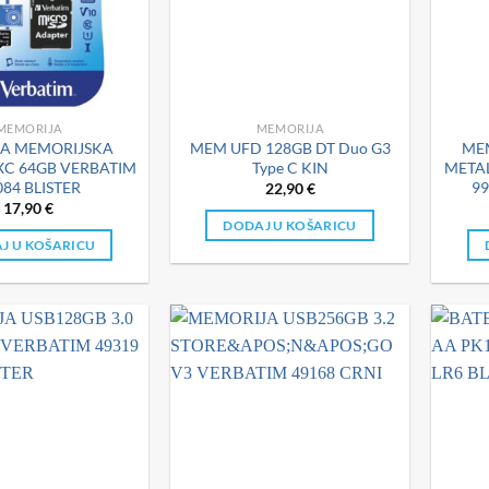
MEMORIJA
MEMORIJA
CA MEMORIJSKA
MEM UFD 128GB DT Duo G3
MEM
XC 64GB VERBATIM
Type C KIN
METAL
084 BLISTER
99
22,90
€
17,90
€
DODAJ U KOŠARICU
J U KOŠARICU