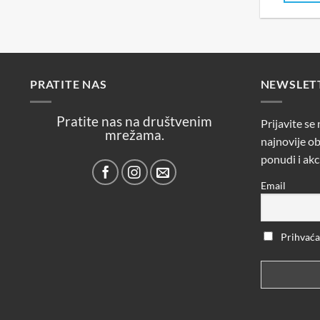
PRATITE NAS
NEWSLET
Pratite nas na društvenim
Prijavite se
mrežama.
najnovije ob
ponudi i akc
Email
Prihvaćam