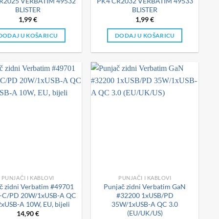
R2025 VERBATIM 49532
PK4 CR2032 VERBATIM 49533
BLISTER
BLISTER
1,99
€
1,99
€
DODAJ U KOŠARICU
DODAJ U KOŠARICU
PUNJAČI I KABLOVI
PUNJAČI I KABLOVI
č zidni Verbatim #49701
Punjač zidni Verbatim GaN
-C/PD 20W/1xUSB-A QC
#32200 1xUSB/PD
2xUSB-A 10W, EU, bijeli
35W/1xUSB-A QC 3.0
(EU/UK/US)
14,90
€