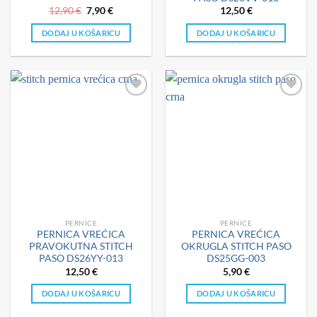
Izvorna
Trenutna
12,90
€
7,90
€
12,50
€
cijena
cijena
bila
je:
DODAJ U KOŠARICU
DODAJ U KOŠARICU
je:
7,90 €.
12,90 €.
PERNICE
PERNICE
PERNICA VREĆICA
PERNICA VREĆICA
PRAVOKUTNA STITCH
OKRUGLA STITCH PASO
PASO DS26YY-013
DS25GG-003
12,50
€
5,90
€
DODAJ U KOŠARICU
DODAJ U KOŠARICU