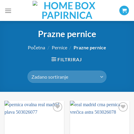
Skip
to
content
Prazne pernice
Početna
/
Pernice
/
Prazne pernice
FILTRIRAJ