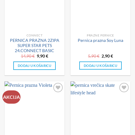
CONNECT
PRAZNE PERNICE
PERNICA PRAZNA 2ZIPA
Pernica prazna Soy Luna
SUPER STAR PETS
24.CONNECT BASIC
Izvorna
Trenutna
Izvorna
Trenutna
14,90
€
9,90
€
5,90
€
2,90
€
cijena
cijena
cijena
cijena
bila
je:
bila
je:
DODAJ U KOŠARICU
DODAJ U KOŠARICU
je:
9,90 €.
je:
2,90 €.
14,90 €.
5,90 €.
AKCIJA