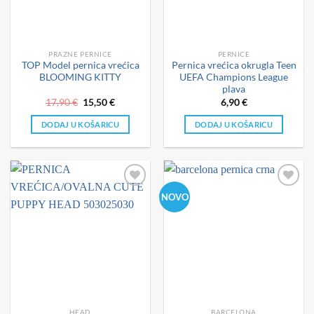
PRAZNE PERNICE
PERNICE
TOP Model pernica vrećica
Pernica vrećica okrugla Teen
BLOOMING KITTY
UEFA Champions League
plava
Izvorna
Trenutna
17,90
€
15,50
€
6,90
€
cijena
cijena
bila
je:
DODAJ U KOŠARICU
DODAJ U KOŠARICU
je:
15,50 €.
17,90 €.
NOVO
HEAD
BARCELONA