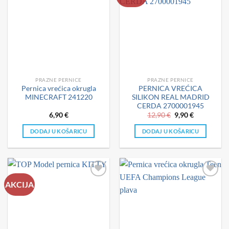
PRAZNE PERNICE
PRAZNE PERNICE
Pernica vrećica okrugla
PERNICA VREĆICA
MINECRAFT 241220
SILIKON REAL MADRID
CERDA 2700001945
Izvorna
Trenutna
6,90
€
12,90
€
9,90
€
cijena
cijena
bila
je:
DODAJ U KOŠARICU
DODAJ U KOŠARICU
je:
9,90 €.
12,90 €.
AKCIJA