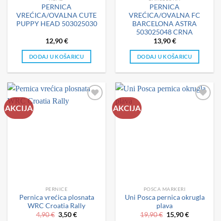
PERNICA
PERNICA
VREĆICA/OVALNA CUTE
VREĆICA/OVALNA FC
PUPPY HEAD 503025030
BARCELONA ASTRA
503025048 CRNA
12,90
€
13,90
€
DODAJ U KOŠARICU
DODAJ U KOŠARICU
AKCIJA
AKCIJA
PERNICE
POSCA MARKERI
Pernica vrećica plosnata
Uni Posca pernica okrugla
WRC Croatia Rally
plava
Izvorna
Trenutna
Izvorna
Trenutna
4,90
€
3,50
€
19,90
€
15,90
€
cijena
cijena
cijena
cijena