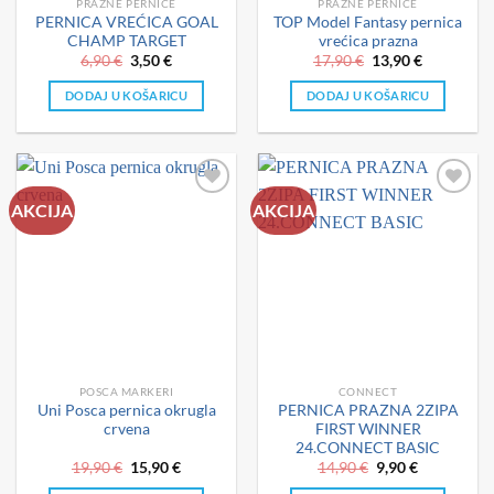
PRAZNE PERNICE
PRAZNE PERNICE
PERNICA VREĆICA GOAL
TOP Model Fantasy pernica
CHAMP TARGET
vrećica prazna
Izvorna
Trenutna
Izvorna
Trenutna
6,90
€
3,50
€
17,90
€
13,90
€
cijena
cijena
cijena
cijena
bila
je:
bila
je:
DODAJ U KOŠARICU
DODAJ U KOŠARICU
je:
3,50 €.
je:
13,90 €.
6,90 €.
17,90 €.
AKCIJA
AKCIJA
POSCA MARKERI
CONNECT
Uni Posca pernica okrugla
PERNICA PRAZNA 2ZIPA
crvena
FIRST WINNER
24.CONNECT BASIC
Izvorna
Trenutna
Izvorna
Trenutna
19,90
€
15,90
€
14,90
€
9,90
€
cijena
cijena
cijena
cijena