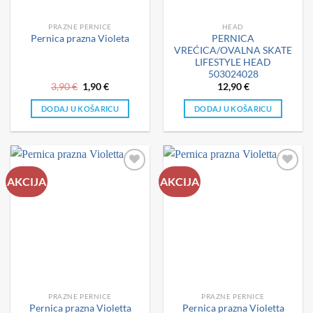
PRAZNE PERNICE
HEAD
PERNICA
Pernica prazna Violeta
VREĆICA/OVALNA SKATE
LIFESTYLE HEAD
503024028
Izvorna
Trenutna
3,90
€
1,90
€
12,90
€
cijena
cijena
bila
je:
DODAJ U KOŠARICU
DODAJ U KOŠARICU
je:
1,90 €.
3,90 €.
AKCIJA
AKCIJA
PRAZNE PERNICE
PRAZNE PERNICE
Pernica prazna Violetta
Pernica prazna Violetta