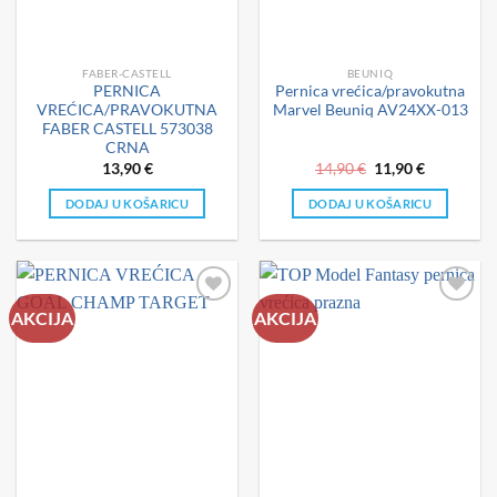
FABER-CASTELL
BEUNIQ
PERNICA
Pernica vrećica/pravokutna
VREĆICA/PRAVOKUTNA
Marvel Beuniq AV24XX-013
FABER CASTELL 573038
CRNA
Izvorna
Trenutna
13,90
€
14,90
€
11,90
€
cijena
cijena
bila
je:
DODAJ U KOŠARICU
DODAJ U KOŠARICU
je:
11,90 €.
14,90 €.
AKCIJA
AKCIJA