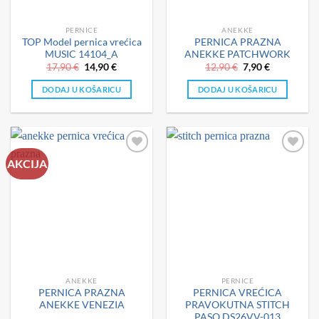
PERNICE
ANEKKE
TOP Model pernica vrećica
PERNICA PRAZNA
MUSIC 14104_A
ANEKKE PATCHWORK
Izvorna
Trenutna
Izvorna
Trenutna
17,90
€
14,90
€
12,90
€
7,90
€
cijena
cijena
cijena
cijena
bila
je:
bila
je:
DODAJ U KOŠARICU
DODAJ U KOŠARICU
je:
14,90 €.
je:
7,90 €.
17,90 €.
12,90 €.
AKCIJA
ANEKKE
PERNICE
PERNICA PRAZNA
PERNICA VREĆICA
ANEKKE VENEZIA
PRAVOKUTNA STITCH
PASO DS26VV-013