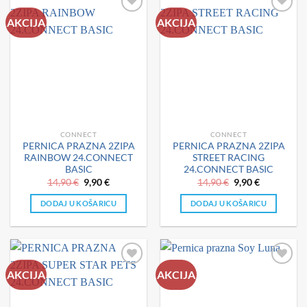
AKCIJA
AKCIJA
CONNECT
CONNECT
PERNICA PRAZNA 2ZIPA
PERNICA PRAZNA 2ZIPA
RAINBOW 24.CONNECT
STREET RACING
BASIC
24.CONNECT BASIC
Izvorna
Trenutna
Izvorna
Trenutna
14,90
€
9,90
€
14,90
€
9,90
€
cijena
cijena
cijena
cijena
bila
je:
bila
je:
DODAJ U KOŠARICU
DODAJ U KOŠARICU
je:
9,90 €.
je:
9,90 €.
14,90 €.
14,90 €.
AKCIJA
AKCIJA