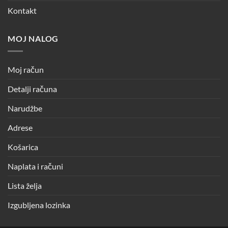
Kontakt
MOJ NALOG
Moj račun
Detalji računa
Narudžbe
Adrese
Košarica
Naplata i računi
Lista želja
Izgubljena lozinka