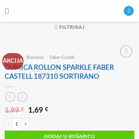
Skip
to
content
FILTRIRAJ
Početna
/
Brandovi
/
Faber-Castell
AKCIJA
GUMICA ROLLON SPARKLE FABER
CASTELL 187310 SORTIRANO
Izvorna
Trenutna
1,99
€
1,69
€
cijena
cijena
GUMICA ROLLON SPARKLE FABER CASTELL 187310 SORTIRANO kol
bila
je:
je:
1,69 €.
DODAJ U KOŠARICU