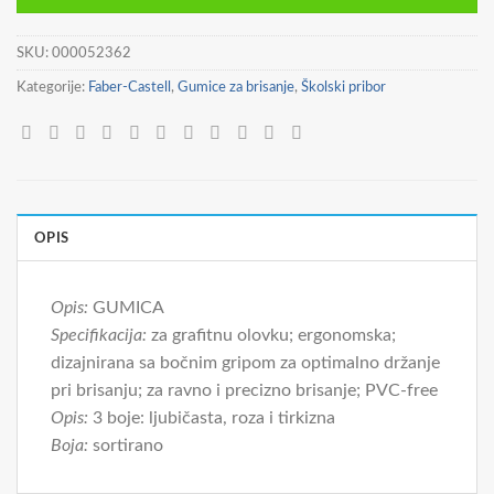
1,99 €.
SKU:
000052362
Kategorije:
Faber-Castell
,
Gumice za brisanje
,
Školski pribor
OPIS
Opis:
GUMICA
Specifikacija:
za grafitnu olovku; ergonomska;
dizajnirana sa bočnim gripom za optimalno držanje
pri brisanju; za ravno i precizno brisanje; PVC-free
Opis:
3 boje: ljubičasta, roza i tirkizna
Boja:
sortirano