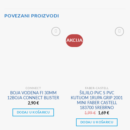
POVEZANI PROIZVODI
AKCIJA
CONNECT
FABER-CASTELL
BOJA VODENA FI 30MM
ŠILJILO PVC S PVC
12BOJA CONNECT BLISTER
KUTIJOM 1RUPA GRIP 2001
MINI FABER CASTELL
2,90
€
183700 SREBRNO
DODAJ U KOŠARICU
Izvorna
Trenutna
1,99
€
1,69
€
cijena
cijena
bila
je:
DODAJ U KOŠARICU
je:
1,69 €.
1,99 €.