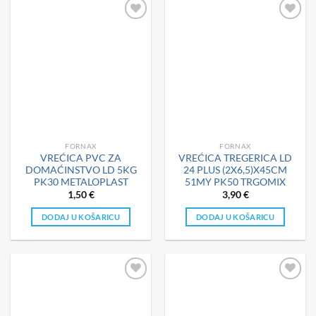
FORNAX
FORNAX
VREĆICA PVC ZA
VREĆICA TREGERICA LD
DOMAĆINSTVO LD 5KG
24 PLUS (2X6,5)X45CM
PK30 METALOPLAST
51MY PK50 TRGOMIX
1,50
€
3,90
€
DODAJ U KOŠARICU
DODAJ U KOŠARICU