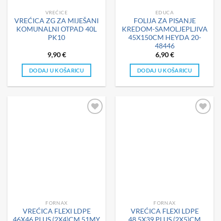
VREĆICE
EDUCA
VREĆICA ZG ZA MIJEŠANI
FOLIJA ZA PISANJE
KOMUNALNI OTPAD 40L
KREDOM-SAMOLJEPLJIVA
PK10
45X150CM HEYDA 20-
48446
9,90
€
6,90
€
DODAJ U KOŠARICU
DODAJ U KOŠARICU
FORNAX
FORNAX
VREĆICA FLEXI LDPE
VREĆICA FLEXI LDPE
46X46 PLUS (2X4)CM 51MY
48,5X39 PLUS (2X5)CM