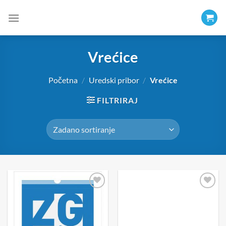
Skip
to
content
Vrećice
Početna
/
Uredski pribor
/
Vrećice
FILTRIRAJ