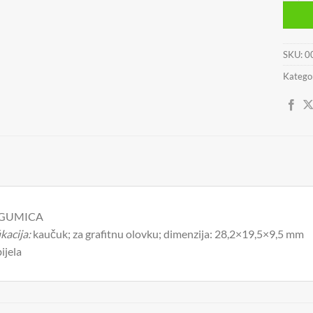
SKU:
0
Kategor
GUMICA
kacija:
kaučuk; za grafitnu olovku; dimenzija: 28,2×19,5×9,5 mm
ijela