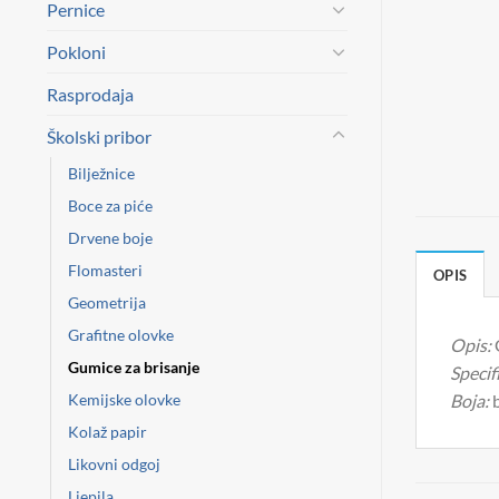
Pernice
Pokloni
Rasprodaja
Školski pribor
Bilježnice
Boce za piće
Drvene boje
Flomasteri
OPIS
Geometrija
Grafitne olovke
Opis:
Gumice za brisanje
Specifi
Kemijske olovke
Boja:
b
Kolaž papir
Likovni odgoj
Ljepila