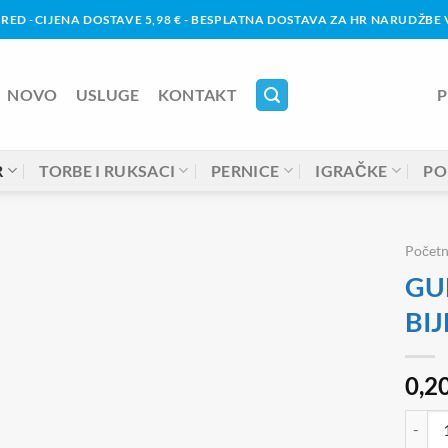
URED
-
CIJENA DOSTAVE 5,98 € - BESPLATNA DOSTAVA ZA HR NARUDŽBE V
NOVO
USLUGE
KONTAKT
P
R
TORBE I RUKSACI
PERNICE
IGRAČKE
PO
Počet
GU
BI
0,2
GUMIC