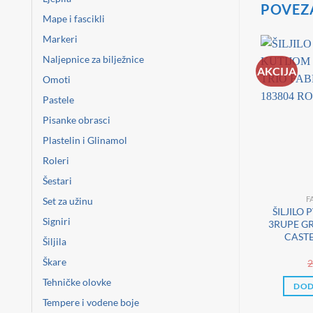
POVEZ
Mape i fascikli
Markeri
Naljepnice za bilježnice
AKCIJA
Omoti
Pastele
Pisanke obrasci
Plastelin i Glinamol
Roleri
Šestari
NNECT
FABER-CASTELL
F
Set za užinu
KOLSKI 12BOJA
GUMICA GRIP 2001 FABER
ŠILJILO
Signiri
TI CONNECT
CASTELL 187101
3RUPE GR
ISTER
CRVENA/PLAVA
CASTE
Šiljila
Škare
,99
€
1,99
€
2
Tehničke olovke
 KOŠARICU
DODAJ U KOŠARICU
DOD
Tempere i vodene boje