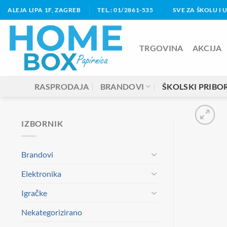
Skip
ALEJA LIPA 1F, ZAGREB
TEL.: 01/2861-535
SVE ZA ŠKOLU I 
to
content
TRGOVINA
AKCIJA
RASPRODAJA
BRANDOVI
ŠKOLSKI PRIBO
IZBORNIK
Brandovi
Elektronika
Igračke
Nekategorizirano