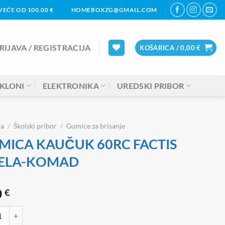
EĆE OD 100,00 €
HOMEBOXZG@GMAIL.COM
RIJAVA / REGISTRACIJA
KOŠARICA /
0,00
€
KLONI
ELEKTRONIKA
UREDSKI PRIBOR
na
/
Školski pribor
/
Gumice za brisanje
MICA KAUČUK 60RC FACTIS
JELA-KOMAD
0
€
A KAUČUK 60RC FACTIS BIJELA-KOMAD količina