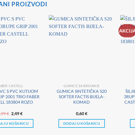
ANI PROIZVODI
AKCIJ
ABER-CASTELL
GUMICE ZA BRISANJE
 PVC S PVC KUTIJOM
GUMICA SINTETIČKA S20
ŠILJ
IP 2001 TRIO FABER
SOFTER FACTIS BIJELA-
3RUP
LL 183804 ROZO
KOMAD
CAST
Izvorna
Trenutna
,99
€
2,49
€
0,60
€
cijena
cijena
bila
je:
AJ U KOŠARICU
DODAJ U KOŠARICU
je:
2,49 €.
2,99 €.