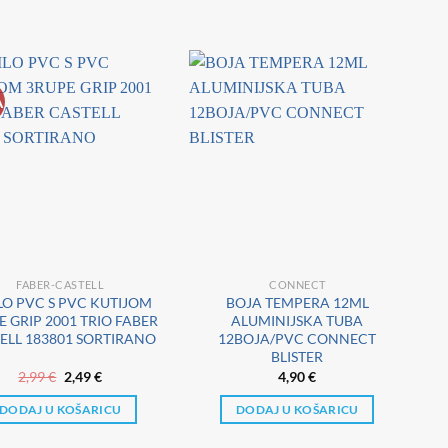
A
FABER-CASTELL
CONNECT
ILO PVC S PVC KUTIJOM
BOJA TEMPERA 12ML
E GRIP 2001 TRIO FABER
ALUMINIJSKA TUBA
ELL 183801 SORTIRANO
12BOJA/PVC CONNECT
BLISTER
Izvorna
Trenutna
2,99
€
2,49
€
4,90
€
cijena
cijena
bila
je:
DODAJ U KOŠARICU
DODAJ U KOŠARICU
je:
2,49 €.
2,99 €.