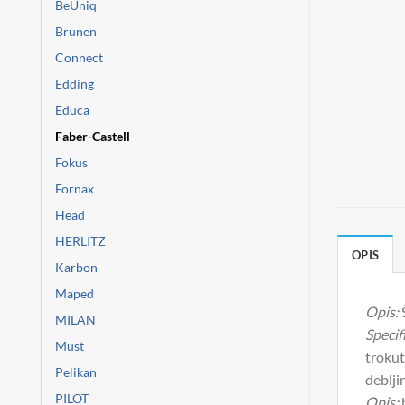
BeUniq
Brunen
Connect
Edding
Educa
Faber-Castell
Fokus
Fornax
Head
HERLITZ
OPIS
Karbon
Maped
Opis:
MILAN
Specifi
Must
trokut
Pelikan
deblji
PILOT
Opis:
b