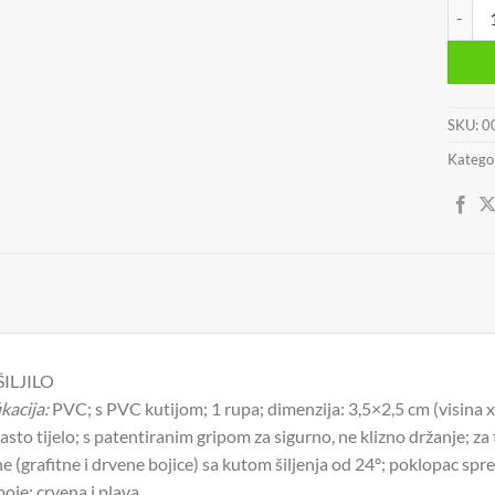
ŠILJIL
SKU:
0
Kategor
ŠILJILO
kacija:
PVC; s PVC kutijom; 1 rupa; dimenzija: 3,5×2,5 cm (visina x
asto tijelo; s patentiranim gripom za sigurno, ne klizno držanje; z
ne (grafitne i drvene bojice) sa kutom šiljenja od 24°; poklopac sp
oje: crvena i plava