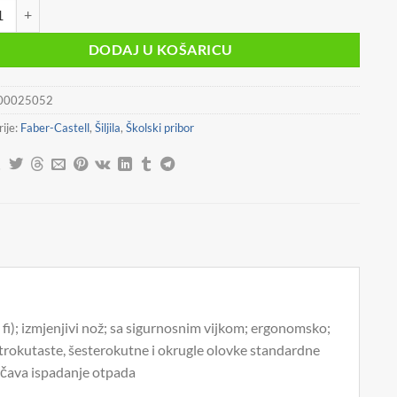
O PVC S PVC KUTIJOM 1RUPA GRIP 2001 MINI FABER CASTELL 183710
bila
je:
je:
1,79 €.
DODAJ U KOŠARICU
1,99 €.
00025052
ije:
Faber-Castell
,
Šiljila
,
Školski pribor
 fi); izmjenjivi nož; sa sigurnosnim vijkom; ergonomsko;
a trokutaste, šesterokutne i okrugle olovke standardne
rečava ispadanje otpada