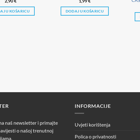
CAS
2,90
€
1,99
€
AJ U KOŠARICU
DODAJ U KOŠARICU
TER
INFORMACIJE
 na naš newsletter i primajte
Uvjeti korištenja
avijesti o našoj trenutnoj
Polica o privatnosti
ijama.