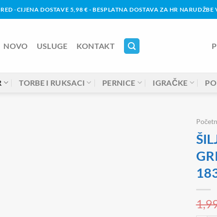
URED
-
CIJENA DOSTAVE 5,98 € - BESPLATNA DOSTAVA ZA HR NARUDŽBE V
NOVO
USLUGE
KONTAKT
P
R
TORBE I RUKSACI
PERNICE
IGRAČKE
PO
Počet
ŠIL
GRI
18
1,9