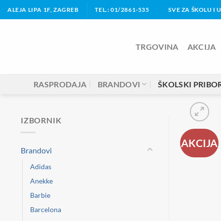
Skip
ALEJA LIPA 1F, ZAGREB
TEL.: 01/2861-535
SVE ZA ŠKOLU I 
to
content
TRGOVINA
AKCIJA
RASPRODAJA
BRANDOVI
ŠKOLSKI PRIBO
IZBORNIK
AKCIJA
Brandovi
Adidas
Anekke
Barbie
Barcelona