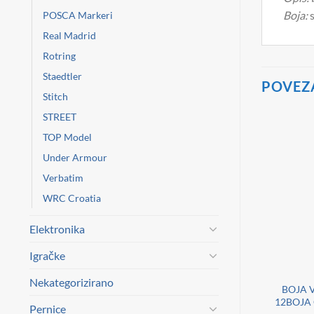
Boja:
s
POSCA Markeri
Real Madrid
Rotring
Staedtler
POVEZ
Stitch
STREET
TOP Model
Under Armour
Verbatim
WRC Croatia
Elektronika
Igračke
ZA BRISANJE
CONNECT
Nekategorizirano
AUČUK 60RC
BOJA TEMPERA 12ML
BOJA 
IJELA-KOMAD
ALUMINIJSKA TUBA
12BOJA
Pernice