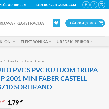
EĆE OD 100,00 €
HOMEBOXZG@GMAIL.COM
RIJAVA / REGISTRACIJA
KOŠARICA /
0,00
€
KLONI
ELEKTRONIKA
UREDSKI PRIBOR
na
/
Brandovi
/
Faber-Castell
JILO PVC S PVC KUTIJOM 1RUPA
P 2001 MINI FABER CASTELL
3710 SORTIRANO
Izvorna
Trenutna
9
1,79
€
€
cijena
cijena