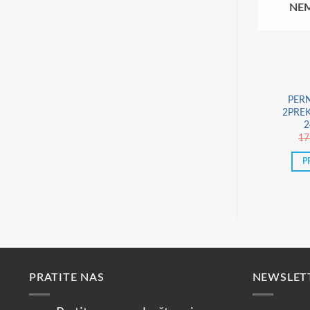
NEM
PERN
2PRE
2
17
P
PRATITE NAS
NEWSLET