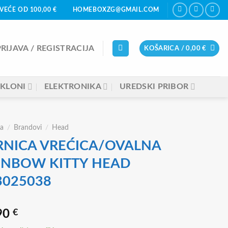
VEĆE OD 100,00 €
HOMEBOXZG@GMAIL.COM
PRIJAVA / REGISTRACIJA
KOŠARICA /
0,00
€
KLONI
ELEKTRONIKA
UREDSKI PRIBOR
a
/
Brandovi
/
Head
RNICA VREĆICA/OVALNA
INBOW KITTY HEAD
3025038
90
€