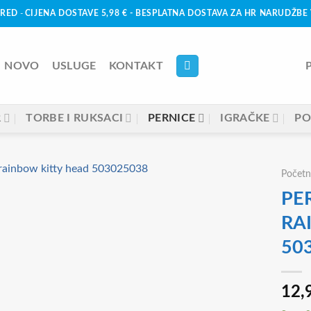
URED
-
CIJENA DOSTAVE 5,98 € - BESPLATNA DOSTAVA ZA HR NARUDŽBE 
NOVO
USLUGE
KONTAKT
R
TORBE I RUKSACI
PERNICE
IGRAČKE
PO
Početn
PE
RA
50
12,