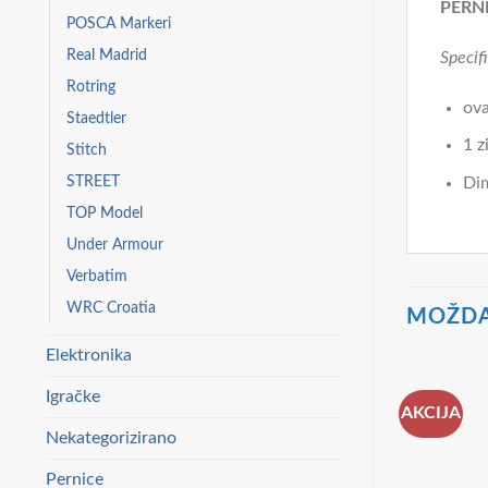
PERN
POSCA Markeri
Real Madrid
Specifi
Rotring
ova
Staedtler
1 z
Stitch
STREET
Dim
TOP Model
Under Armour
Verbatim
WRC Croatia
MOŽDA
Elektronika
Igračke
AKCIJA
Nekategorizirano
Pernice