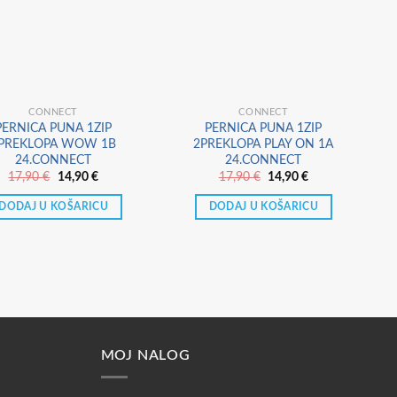
CONNECT
CONNECT
PERNICA PUNA 1ZIP
PERNICA PUNA 1ZIP
T
PREKLOPA WOW 1B
2PREKLOPA PLAY ON 1A
24.CONNECT
24.CONNECT
Izvorna
Trenutna
Izvorna
Trenutna
17,90
€
14,90
€
17,90
€
14,90
€
cijena
cijena
cijena
cijena
bila
je:
bila
je:
DODAJ U KOŠARICU
DODAJ U KOŠARICU
je:
14,90 €.
je:
14,90 €.
17,90 €.
17,90 €.
MOJ NALOG