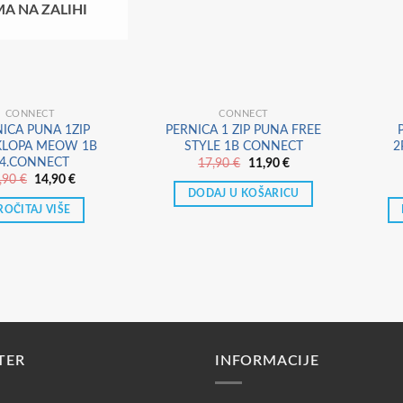
A NA ZALIHI
CONNECT
CONNECT
ICA PUNA 1ZIP
PERNICA 1 ZIP PUNA FREE
KLOPA MEOW 1B
STYLE 1B CONNECT
2
4.CONNECT
Izvorna
Trenutna
17,90
€
11,90
€
cijena
cijena
Izvorna
Trenutna
,90
€
14,90
€
bila
je:
cijena
cijena
DODAJ U KOŠARICU
je:
11,90 €.
bila
je:
ROČITAJ VIŠE
17,90 €.
je:
14,90 €.
17,90 €.
TER
INFORMACIJE