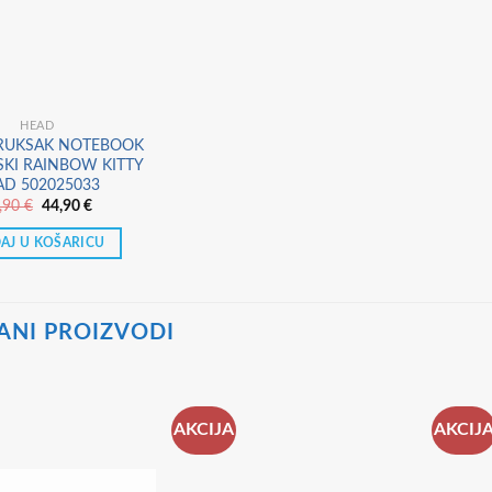
HEAD
 RUKSAK NOTEBOOK
KI RAINBOW KITTY
AD 502025033
Izvorna
Trenutna
,90
€
44,90
€
cijena
cijena
bila
je:
AJ U KOŠARICU
je:
44,90 €.
47,90 €.
ANI PROIZVODI
AKCIJA
AKCIJ