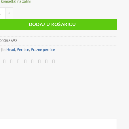
komad(a) na zalihi
CA VREĆICA/OVALNA RAINBOW KITTY HEAD 503025038 količina
DODAJ U KOŠARICU
00058693
ije:
Head
,
Pernice
,
Prazne pernice