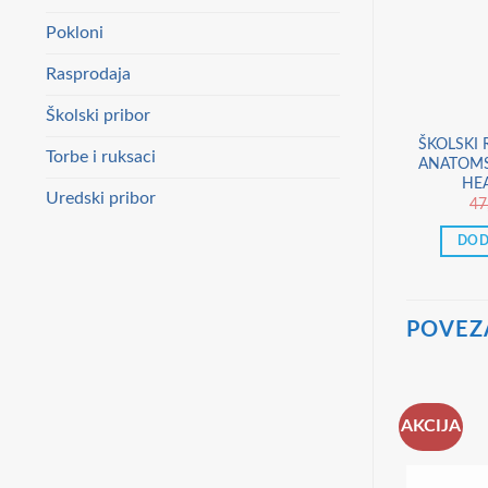
Pokloni
Rasprodaja
Školski pribor
ŠKOLSKI
Torbe i ruksaci
ANATOMS
HE
Uredski pribor
47
DOD
POVEZ
AKCIJA