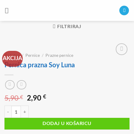
Skip
to
content
FILTRIRAJ
Početna
/
Pernice
/
Prazne pernice
AKCIJA
Pernica prazna Soy Luna
5,90
€
Izvorna
Trenutna
€
2,90
cijena
cijena
Pernica prazna Soy Luna količina
bila
je:
je:
2,90 €.
DODAJ U KOŠARICU
5,90 €.