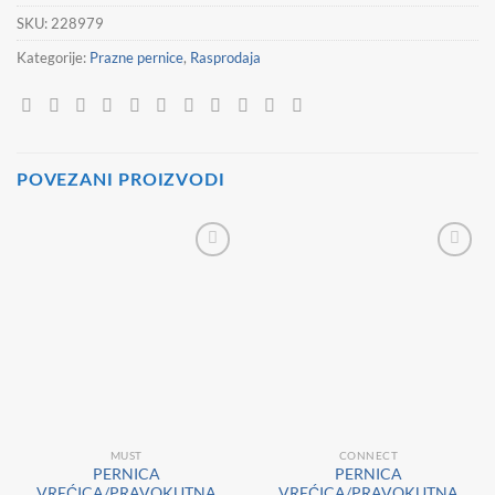
SKU:
228979
Kategorije:
Prazne pernice
,
Rasprodaja
POVEZANI PROIZVODI
MUST
CONNECT
PERNICA
PERNICA
VREĆICA/PRAVOKUTNA
VREĆICA/PRAVOKUTNA