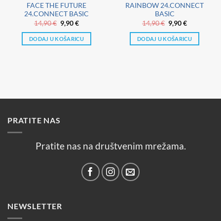
FACE THE FUTURE
RAINBOW 24.CONNECT
24.CONNECT BASIC
BASIC
Izvorna
Trenutna
Izvorna
Trenutna
14,90
€
9,90
€
14,90
€
9,90
€
cijena
cijena
cijena
cijena
bila
je:
bila
je:
DODAJ U KOŠARICU
DODAJ U KOŠARICU
je:
9,90 €.
je:
9,90 €.
14,90 €.
14,90 €.
PRATITE NAS
Pratite nas na društvenim mrežama.
NEWSLETTER