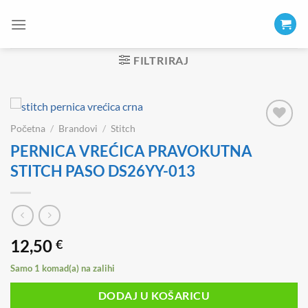
Skip
to
content
FILTRIRAJ
Početna
/
Brandovi
/
Stitch
PERNICA VREĆICA PRAVOKUTNA
STITCH PASO DS26YY-013
12,50
€
Samo 1 komad(a) na zalihi
DODAJ U KOŠARICU