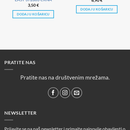
6,90
€
3,50
€
DODAJ U KOŠARICU
DODAJ U KOŠARICU
PRATITE NAS
Pratite nas na društvenim mrežama.
NEWSLETTER
Prijavite se na naš newsletter i primajte najnovije obavijesti o