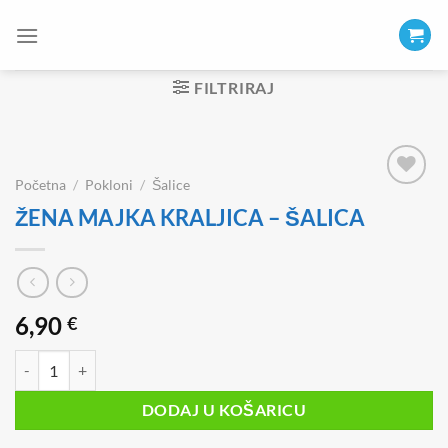
Skip
to
content
FILTRIRAJ
Početna
/
Pokloni
/
Šalice
ŽENA MAJKA KRALJICA – ŠALICA
6,90
€
ŽENA MAJKA KRALJICA - ŠALICA količina
DODAJ U KOŠARICU