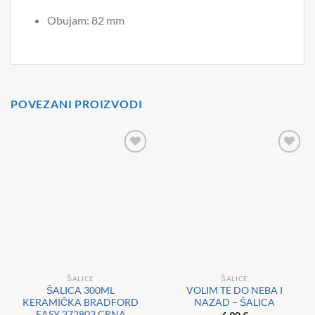
Obujam: 82 mm
POVEZANI PROIZVODI
ŠALICE
ŠALICE
ŠALICA 300ML
VOLIM TE DO NEBA I
KERAMIČKA BRADFORD
NAZAD – ŠALICA
EASY 372803 CRNA