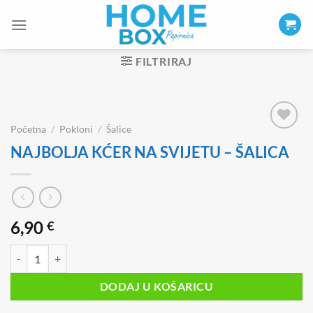
Skip
to
content
FILTRIRAJ
Početna
/
Pokloni
/
Šalice
NAJBOLJA KĆER NA SVIJETU – ŠALICA
6,90
€
NAJBOLJA KĆER NA SVIJETU - ŠALICA količina
DODAJ U KOŠARICU