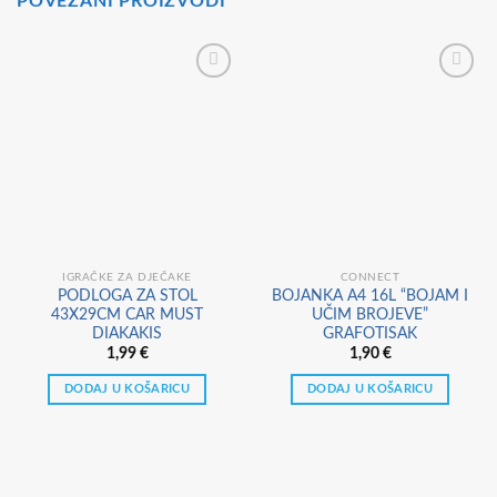
POVEZANI PROIZVODI
IGRAČKE ZA DJEČAKE
CONNECT
PODLOGA ZA STOL
BOJANKA A4 16L “BOJAM I
43X29CM CAR MUST
UČIM BROJEVE”
DIAKAKIS
GRAFOTISAK
1,99
€
1,90
€
DODAJ U KOŠARICU
DODAJ U KOŠARICU