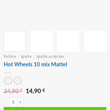
Početna
/
Igračke
/
Igračke za dječake
Hot Wheels 10 mix Mattel
Izvorna
Trenutna
24,90
€
14,90
€
cijena
cijena
Hot Wheels 10 mix Mattel količina
bila
je:
je:
14,90 €.