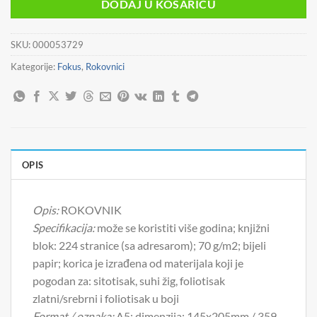
DODAJ U KOŠARICU
SKU:
000053729
Kategorije:
Fokus
,
Rokovnici
OPIS
Opis:
ROKOVNIK
Specifikacija:
može se koristiti više godina; knjižni
blok: 224 stranice (sa adresarom); 70 g/m2; bijeli
papir; korica je izrađena od materijala koji je
pogodan za: sitotisak, suhi žig, foliotisak
zlatni/srebrni i foliotisak u boji
Format / oznaka:
A5; dimenzija: 145x205mm / 359