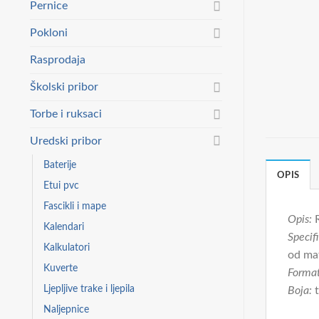
Pernice
Pokloni
Rasprodaja
Školski pribor
Torbe i ruksaci
Uredski pribor
Baterije
OPIS
Etui pvc
Fascikli i mape
Opis:
Kalendari
Specifi
Kalkulatori
od mat
Kuverte
Format
Ljepljive trake i ljepila
Boja:
t
Naljepnice