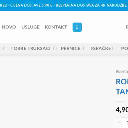
URED
-
CIJENA DOSTAVE 5,98 € - BESPLATNA DOSTAVA ZA HR NARUDŽBE 
NOVO
USLUGE
KONTAKT
R
TORBE I RUKSACI
PERNICE
IGRAČKE
PO
Početn
RO
TA
4,9
ROKOV