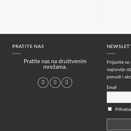
PRATITE NAS
NEWSLET
Pratite nas na društvenim
Prijavite se
mrežama.
najnovije ob
ponudi i ak
Email
Prihvaćam