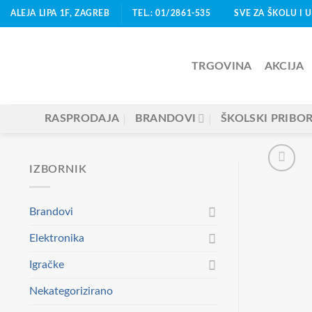
Skip
ALEJA LIPA 1F, ZAGREB
TEL.: 01/2861-535
SVE ZA ŠKOLU I 
to
content
TRGOVINA
AKCIJA
RASPRODAJA
BRANDOVI
ŠKOLSKI PRIBO
IZBORNIK
Brandovi
Elektronika
Igračke
Nekategorizirano