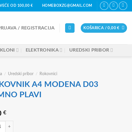
VEĆE OD 100,00 €
HOMEBOXZG@GMAIL.COM
PRIJAVA / REGISTRACIJA
KOŠARICA /
0,00
€
KLONI
ELEKTRONIKA
UREDSKI PRIBOR
a
/
Uredski pribor
/
Rokovnici
KOVNIK A4 MODENA D03
MNO PLAVI
0
€
NIK A4 MODENA D03 TAMNO PLAVI količina