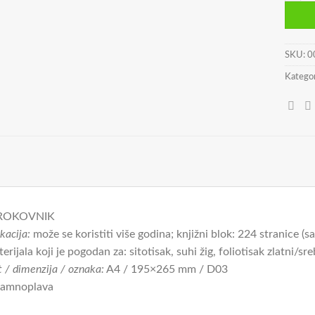
SKU:
0
Kategor
ROKOVNIK
kacija:
može se koristiti više godina; knjižni blok: 224 stranice (s
erijala koji je pogodan za: sitotisak, suhi žig, foliotisak zlatni/sr
 / dimenzija / oznaka:
A4 / 195×265 mm / D03
amnoplava