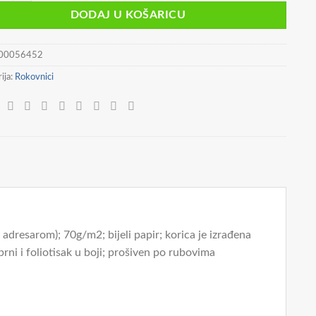
DODAJ U KOŠARICU
00056452
ija:
Rokovnici
a adresarom); 70g/m2; bijeli papir; korica je izrađena
ebrni i foliotisak u boji; prošiven po rubovima