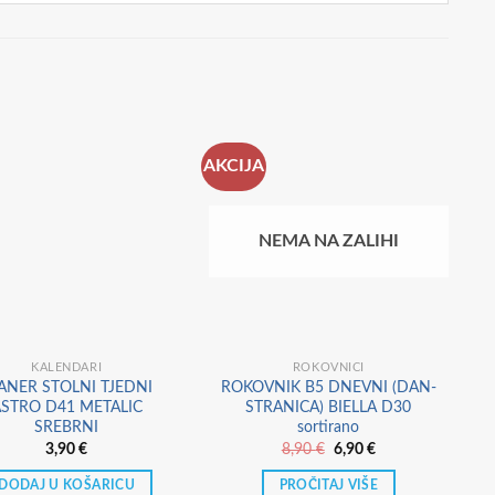
AKCIJA
NEMA NA ZALIHI
KALENDARI
ROKOVNICI
ANER STOLNI TJEDNI
ROKOVNIK B5 DNEVNI (DAN-
STRO D41 METALIC
STRANICA) BIELLA D30
SREBRNI
sortirano
Izvorna
Trenutna
3,90
€
8,90
€
6,90
€
cijena
cijena
bila
je:
DODAJ U KOŠARICU
PROČITAJ VIŠE
je:
6,90 €.