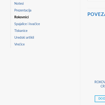
Notesi
Prezentacija
POVEZ
Rokovnici
Spajalice i kvačice
Tiskanice
Uredski artikli
Vrećice
RNAX
KALENDARI
4 MANIVA 332
PLANER STOLNI TJEDNI
ROKOV
KONJAKA
ASTRO D41 METALIC PLAVI
CR
,90
€
3,90
€
 KOŠARICU
DODAJ U KOŠARICU
DOD