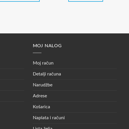
8,90 €.
MOJ NALOG
Moj račun
Detalji računa
Narudžbe
Adrese
Košarica
Naplata i računi
Lista želja