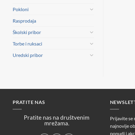
Pokloni
Rasprodaja
Školski pribor
Torbe i ruksaci
Uredski pribor
PRATITE NAS
NEWSLET
Pratite nas na društvenim
Prijavite se
mrežama.
najnovije ob
ponudi i akc