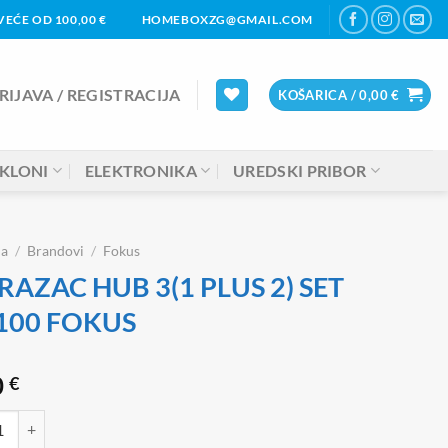
EĆE OD 100,00 €
HOMEBOXZG@GMAIL.COM
RIJAVA / REGISTRACIJA
KOŠARICA /
0,00
€
KLONI
ELEKTRONIKA
UREDSKI PRIBOR
na
/
Brandovi
/
Fokus
AZAC HUB 3(1 PLUS 2) SET
100 FOKUS
0
€
C HUB 3(1 PLUS 2) SET PK100 FOKUS količina