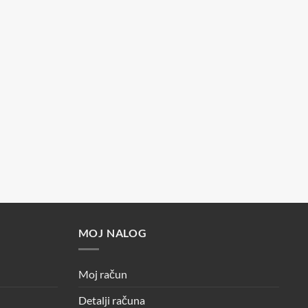
MOJ NALOG
Moj račun
Detalji računa