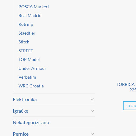
POSCA Markeri
Real Madrid
Rotring
Staedtler
Stitch
STREET
TOP Model
Under Armour
Verbatim
OKUS
FOKUS
3/B KASA BLOK
OBRAZAC HUB 3(1 PLUS 1)
TORBICA
WRC Croatia
I NUMERACIJA
SET PK100 FOKUS
92
OKUS
2,90
€
Elektronika
,00
€
DODAJ U KOŠARICU
DOD
Igračke
 KOŠARICU
Nekategorizirano
Pernice