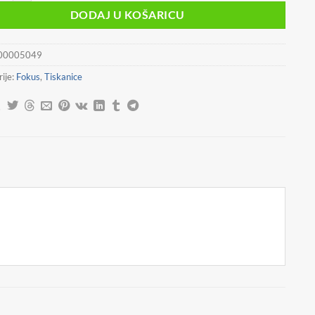
DODAJ U KOŠARICU
00005049
ije:
Fokus
,
Tiskanice