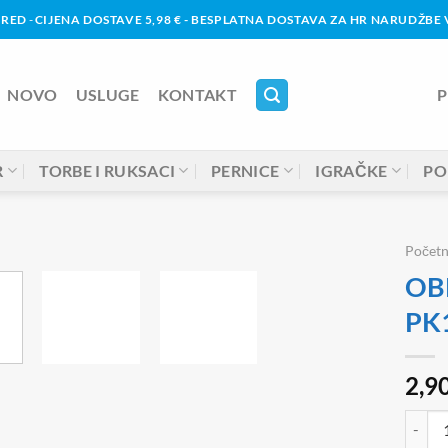
URED
-
CIJENA DOSTAVE 5,98 € - BESPLATNA DOSTAVA ZA HR NARUDŽBE V
NOVO
USLUGE
KONTAKT
P
R
TORBE I RUKSACI
PERNICE
IGRAČKE
PO
Počet
OBR
PK
2,9
OBRAZA