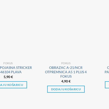
FOKUS
FOKUS
 POJASNA STRICKER
OBRAZAC A-21/NCR
546104 PLAVA
OTPREMNICA A5 1 PLUS 4
PA
FOKUS
5,90
€
4,90
€
AJ U KOŠARICU
DODAJ U KOŠARICU