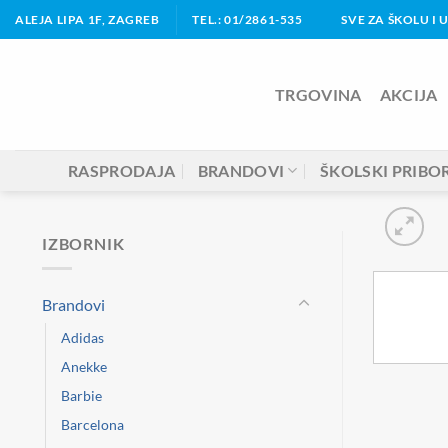
Skip
ALEJA LIPA 1F, ZAGREB
TEL.: 01/2861-535
SVE ZA ŠKOLU I 
to
content
TRGOVINA
AKCIJA
RASPRODAJA
BRANDOVI
ŠKOLSKI PRIBO
IZBORNIK
Brandovi
Adidas
Anekke
Barbie
Barcelona