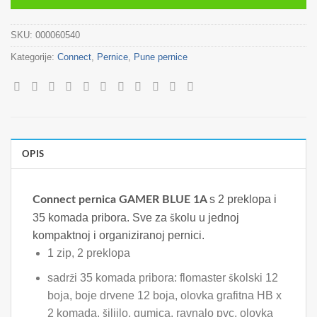
SKU:
000060540
Kategorije:
Connect
,
Pernice
,
Pune pernice
OPIS
s 2 preklopa i
Connect pernica GAMER BLUE 1A
35 komada pribora. Sve za školu u jednoj
kompaktnoj i organiziranoj pernici.
1 zip, 2 preklopa
sadrži 35 komada pribora: flomaster školski 12
boja, boje drvene 12 boja, olovka grafitna HB x
2 komada, šiljilo, gumica, ravnalo pvc, olovka