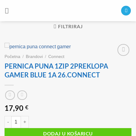
Skip
to
content
FILTRIRAJ
Početna
/
Brandovi
/
Connect
PERNICA PUNA 1ZIP 2PREKLOPA
GAMER BLUE 1A 26.CONNECT
17,90
€
PERNICA PUNA 1ZIP 2PREKLOPA GAMER BLUE 1A 26.CONNECT kol
DODAJ U KOŠARICU