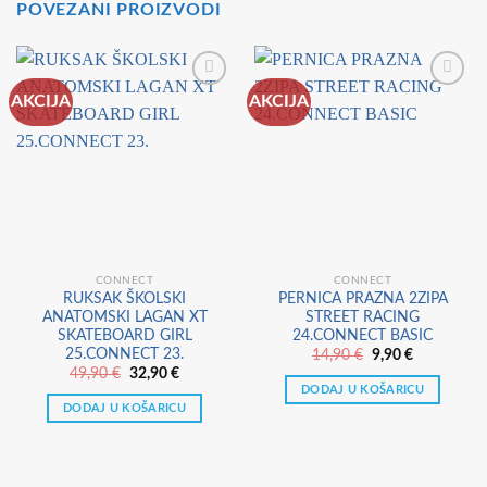
POVEZANI PROIZVODI
AKCIJA
AKCIJA
CONNECT
CONNECT
RUKSAK ŠKOLSKI
PERNICA PRAZNA 2ZIPA
ANATOMSKI LAGAN XT
STREET RACING
SKATEBOARD GIRL
24.CONNECT BASIC
25.CONNECT 23.
Izvorna
Trenutna
14,90
€
9,90
€
cijena
cijena
Izvorna
Trenutna
49,90
€
32,90
€
bila
je:
cijena
cijena
DODAJ U KOŠARICU
je:
9,90 €.
bila
je:
DODAJ U KOŠARICU
14,90 €.
je:
32,90 €.
49,90 €.