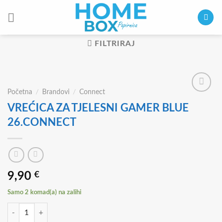
Skip
to
content
FILTRIRAJ
Početna
/
Brandovi
/
Connect
VREĆICA ZA TJELESNI GAMER BLUE
26.CONNECT
9,90
€
Samo 2 komad(a) na zalihi
VREĆICA ZA TJELESNI GAMER BLUE 26.CONNECT količina