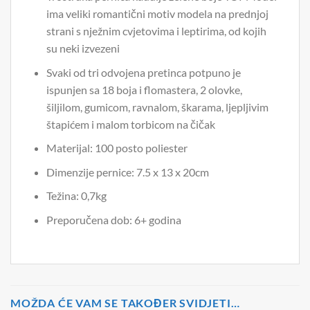
ima veliki romantični motiv modela na prednjoj
strani s nježnim cvjetovima i leptirima, od kojih
su neki izvezeni
Svaki od tri odvojena pretinca potpuno je
ispunjen sa 18 boja i flomastera, 2 olovke,
šiljilom, gumicom, ravnalom, škarama, ljepljivim
štapićem i malom torbicom na čičak
Materijal: 100 posto poliester
Dimenzije pernice: 7.5 x 13 x 20cm
Težina: 0,7kg
Preporučena dob: 6+ godina
MOŽDA ĆE VAM SE TAKOĐER SVIDJETI…