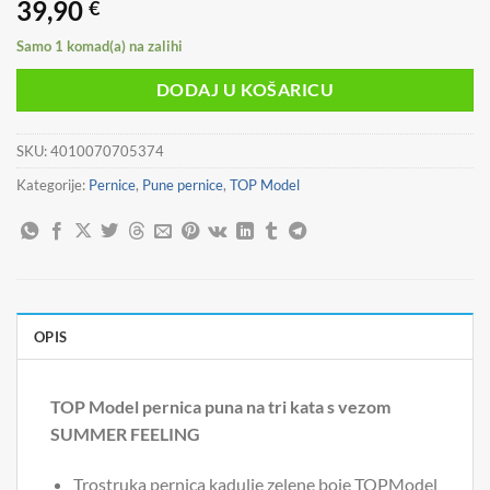
39,90
€
Samo 1 komad(a) na zalihi
DODAJ U KOŠARICU
SKU:
4010070705374
Kategorije:
Pernice
,
Pune pernice
,
TOP Model
OPIS
TOP Model pernica puna na tri kata s vezom
SUMMER FEELING
Trostruka pernica kadulje zelene boje TOPModel