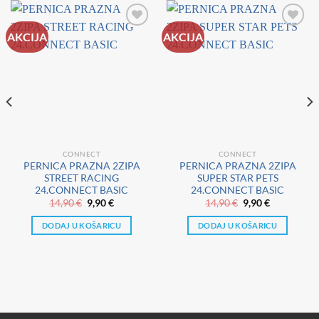
AKCIJA
AKCIJA
CONNECT
CONNECT
PERNICA PRAZNA 2ZIPA
PERNICA PRAZNA 2ZIPA
STREET RACING
SUPER STAR PETS
24.CONNECT BASIC
24.CONNECT BASIC
a
Izvorna
Trenutna
Izvorna
Trenutna
14,90
€
9,90
€
14,90
€
9,90
€
cijena
cijena
cijena
cijena
bila
je:
bila
je:
DODAJ U KOŠARICU
DODAJ U KOŠARICU
je:
9,90 €.
je:
9,90 €.
14,90 €.
14,90 €.