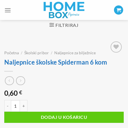
Skip
to
content
FILTRIRAJ
Početna
/
Školski pribor
/
Naljepnice za bilježnice
Naljepnice školske Spiderman 6 kom
0,60
€
Naljepnice školske Spiderman 6 kom količina
DODAJ U KOŠARICU