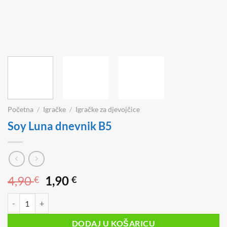
Početna
/
Igračke
/
Igračke za djevojčice
Soy Luna dnevnik B5
Izvorna
Trenutna
4,90
1,90
€
€
cijena
cijena
Soy Luna dnevnik B5 količina
bila
je:
je:
1,90 €.
DODAJ U KOŠARICU