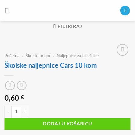
Skip
to
content
FILTRIRAJ
Početna
/
Školski pribor
/
Naljepnice za bilježnice
Školske naljepnice Cars 10 kom
0,60
€
Školske naljepnice Cars 10 kom količina
DODAJ U KOŠARICU