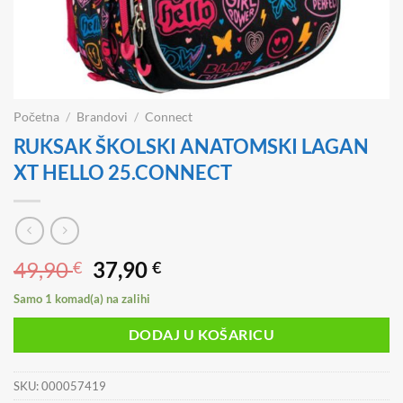
Početna
/
Brandovi
/
Connect
RUKSAK ŠKOLSKI ANATOMSKI LAGAN
XT HELLO 25.CONNECT
Izvorna
Trenutna
49,90
37,90
€
€
cijena
cijena
Samo 1 komad(a) na zalihi
bila
je:
je:
37,90 €.
DODAJ U KOŠARICU
49,90 €.
SKU:
000057419