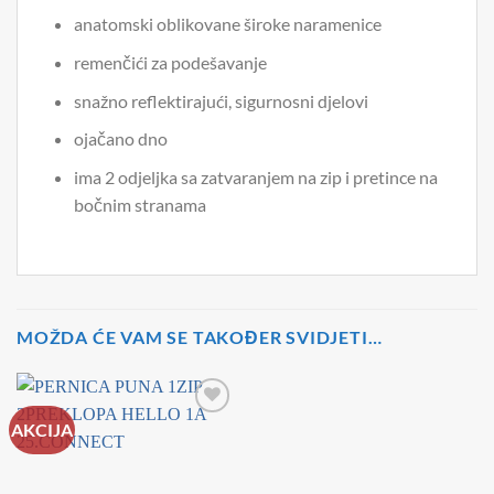
anatomski oblikovane široke naramenice
remenčići za podešavanje
snažno reflektirajući, sigurnosni djelovi
ojačano dno
ima 2 odjeljka sa zatvaranjem na zip i pretince na
bočnim stranama
MOŽDA ĆE VAM SE TAKOĐER SVIDJETI…
AKCIJA