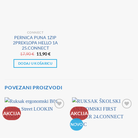
CONNECT
PERNICA PUNA 1ZIP
2PREKLOPA HELLO 1A
25.CONNECT
Izvorna
Trenutna
17,90
€
11,90
€
cijena
cijena
bila
je:
DODAJ U KOŠARICU
je:
11,90 €.
17,90 €.
POVEZANI PROIZVODI
AKCIJA
AKCIJA
NOVO