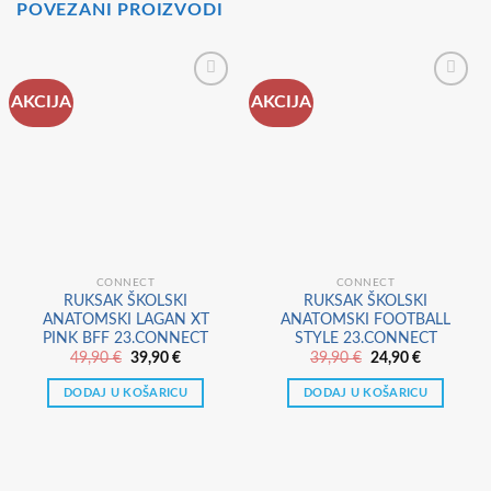
POVEZANI PROIZVODI
AKCIJA
AKCIJA
CONNECT
CONNECT
RUKSAK ŠKOLSKI
RUKSAK ŠKOLSKI
ANATOMSKI LAGAN XT
ANATOMSKI FOOTBALL
PINK BFF 23.CONNECT
STYLE 23.CONNECT
Izvorna
Trenutna
Izvorna
Trenutna
49,90
€
39,90
€
39,90
€
24,90
€
cijena
cijena
cijena
cijena
bila
je:
bila
je:
DODAJ U KOŠARICU
DODAJ U KOŠARICU
je:
39,90 €.
je:
24,90 €.
49,90 €.
39,90 €.