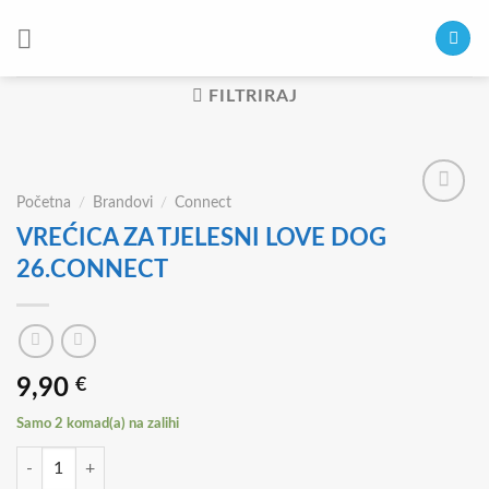
Skip
to
content
FILTRIRAJ
Početna
/
Brandovi
/
Connect
VREĆICA ZA TJELESNI LOVE DOG
26.CONNECT
9,90
€
Samo 2 komad(a) na zalihi
VREĆICA ZA TJELESNI LOVE DOG 26.CONNECT količina