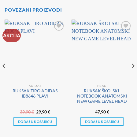
POVEZANI PROIZVODI
AKCIJA
ADIDAS
HEAD
RUKSAK TIRO ADIDAS
RUKSAK ŠKOLSKI-
IB8646 PLAVI
NOTEBOOK ANATOMSKI
NEW GAME LEVEL HEAD
a
Izvorna
Trenutna
39,90
€
29,90
€
47,90
€
cijena
cijena
bila
je:
DODAJ U KOŠARICU
DODAJ U KOŠARICU
je:
29,90 €.
39,90 €.