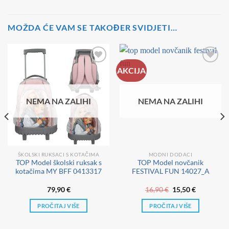
MOŽDA ĆE VAM SE TAKOĐER SVIDJETI…
AKCIJA
NEMA NA ZALIHI
NEMA NA ZALIHI
ŠKOLSKI RUKSACI S KOTAČIMA
MODNI DODACI
TOP Model školski ruksak s
TOP Model novčanik
kotačima MY BFF 0413317
FESTIVAL FUN 14027_A
Izvorna
Trenutna
79,90
€
16,90
€
15,50
€
cijena
cijena
bila
je:
PROČITAJ VIŠE
PROČITAJ VIŠE
je:
15,50 €.
16,90 €.