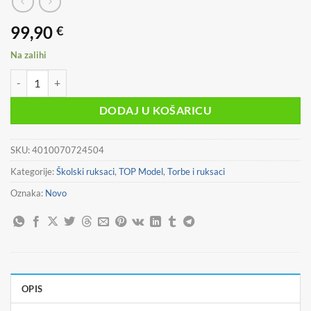
99,90
€
Na zalihi
TOP Model školski ruksak FESTIVAL FUN 14021_A količina
DODAJ U KOŠARICU
SKU:
4010070724504
Kategorije:
Školski ruksaci
,
TOP Model
,
Torbe i ruksaci
Oznaka:
Novo
OPIS