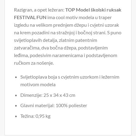
Razigran, a opet ležeran:
TOP Model školski ruksak
FESTIVAL FUN
ima cool motiv modela u traper
izgledu na velikom prednjem džepu i cvjetni uzorak
na krem ​​pozadini na stražnjoj i bočnoj strani. S puno
svijetloplavih detalja, zlatnim patentnim
zatvaračima, dva bočna džepa, podstavljenim
leđima, podesivim naramenicama i podstavljenom
ručkom za nošenje.
Svijetloplava boja s cvjetnim uzorkom i ležernim
motivom modela
Dimenzije: 25 x 34 x 43 cm
Glavni materijal: 100% poliester
Težina: 0,95 kg