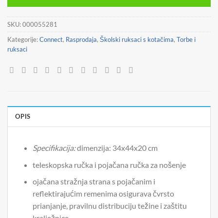
44,90 €.
SKU:
000055281
Kategorije:
Connect
,
Rasprodaja
,
Školski ruksaci s kotačima
,
Torbe i
ruksaci
OPIS
Specifikacija:
dimenzija: 34x44x20 cm
teleskopska ručka i pojačana ručka za nošenje
ojačana stražnja strana s pojačanim i
reflektirajućim remenima osigurava čvrsto
prianjanje, pravilnu distribuciju težine i zaštitu
kralježnice