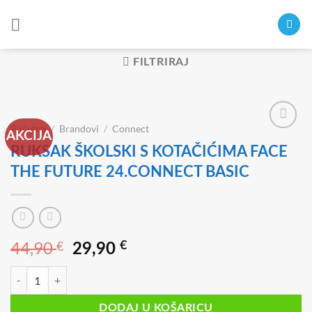
Skip
to
content
FILTRIRAJ
Početna
/
Brandovi
/
Connect
AKCIJA
RUKSAK ŠKOLSKI S KOTAČIĆIMA FACE
THE FUTURE 24.CONNECT BASIC
44,90
€
Izvorna
Trenutna
€
29,90
cijena
cijena
RUKSAK ŠKOLSKI S KOTAČIĆIMA FACE THE FUTURE 24.CONNECT BA
bila
je:
je:
29,90 €.
DODAJ U KOŠARICU