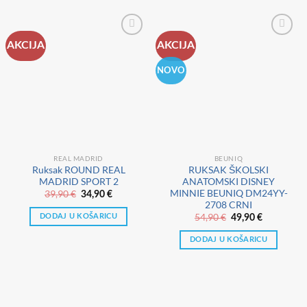
AKCIJA
AKCIJA
NOVO
REAL MADRID
BEUNIQ
Ruksak ROUND REAL
RUKSAK ŠKOLSKI
MADRID SPORT 2
ANATOMSKI DISNEY
MINNIE BEUNIQ DM24YY-
Izvorna
Trenutna
39,90
€
34,90
€
cijena
cijena
2708 CRNI
bila
je:
Izvorna
Trenutna
54,90
€
DODAJ U KOŠARICU
49,90
€
je:
34,90 €.
cijena
cijena
39,90 €.
bila
je:
DODAJ U KOŠARICU
je:
49,90 €.
54,90 €.