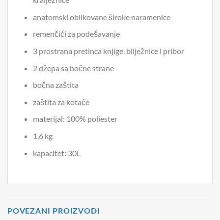
anatomski oblikovane široke naramenice
remenčići za podešavanje
3 prostrana pretinca knjige, bilježnice i pribor
2 džepa sa bočne strane
bočna zaštita
zaštita za kotače
materijal: 100% poliester
1,6 kg
kapacitet: 30L
POVEZANI PROIZVODI