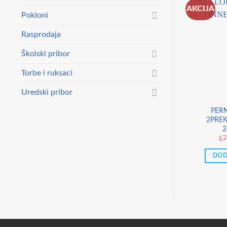
AKCIJA
Pokloni
Rasprodaja
Školski pribor
Torbe i ruksaci
Uredski pribor
PERN
2PRE
2
17
DOD