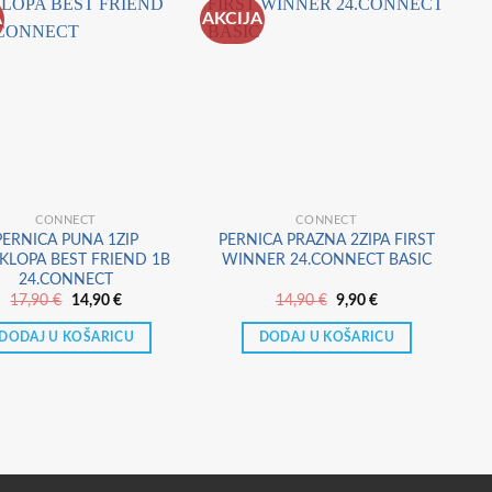
A
AKCIJA
AK
CONNECT
CONNECT
PERNICA PUNA 1ZIP
PERNICA PRAZNA 2ZIPA FIRST
P
KLOPA BEST FRIEND 1B
WINNER 24.CONNECT BASIC
24.CONNECT
Izvorna
Trenutna
Izvorna
Trenutna
17,90
€
14,90
€
14,90
€
9,90
€
cijena
cijena
cijena
cijena
bila
je:
bila
je:
DODAJ U KOŠARICU
DODAJ U KOŠARICU
je:
14,90 €.
je:
9,90 €.
17,90 €.
14,90 €.