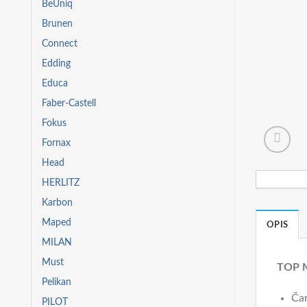
BeUniq
Brunen
Connect
Edding
Educa
Faber-Castell
Fokus
Fornax
Head
HERLITZ
Karbon
Maped
OPIS
MILAN
Must
TOP M
Pelikan
Čar
PILOT