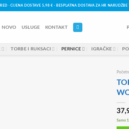
URED
-
CIJENA DOSTAVE 5,98 € - BESPLATNA DOSTAVA ZA HR NARUDŽBE 
NOVO
USLUGE
KONTAKT
R
TORBE I RUKSACI
PERNICE
IGRAČKE
PO
Početn
TOP
WO
37,
Samo 1 