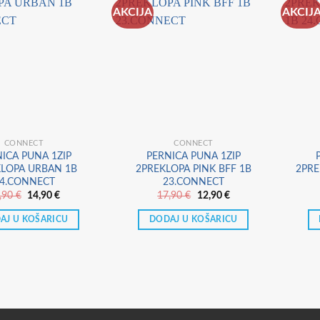
AKCIJA
AKCIJ
CONNECT
CONNECT
ICA PUNA 1ZIP
PERNICA PUNA 1ZIP
KLOPA URBAN 1B
2PREKLOPA PINK BFF 1B
2PRE
4.CONNECT
23.CONNECT
Izvorna
Trenutna
Izvorna
Trenutna
,90
€
14,90
€
17,90
€
12,90
€
cijena
cijena
cijena
cijena
bila
je:
bila
je:
AJ U KOŠARICU
DODAJ U KOŠARICU
je:
14,90 €.
je:
12,90 €.
17,90 €.
17,90 €.