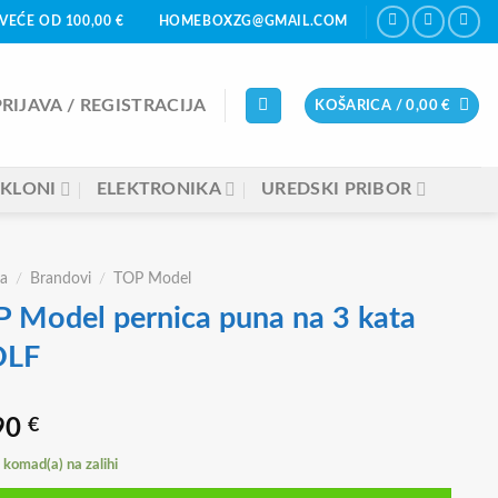
VEĆE OD 100,00 €
HOMEBOXZG@GMAIL.COM
PRIJAVA / REGISTRACIJA
KOŠARICA /
0,00
€
KLONI
ELEKTRONIKA
UREDSKI PRIBOR
a
/
Brandovi
/
TOP Model
 Model pernica puna na 3 kata
LF
90
€
komad(a) na zalihi