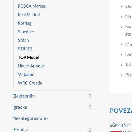
POSCA Markeri
Ost
Real Madrid
Na 
Rotring
Sva
Staedtler
šta
Stitch
Mat
STREET
Dim
TOP Model
Tež
Under Armour
Verbatim
Pre
WRC Croatia
Elektronika
Igračke
POVEZ
Nekategorizirano
Pernice