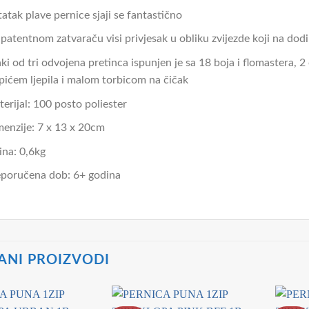
atak plave pernice sjaji se fantastično
patentnom zatvaraču visi privjesak u obliku zvijezde koji na dod
ki od tri odvojena pretinca ispunjen je sa 18 boja i flomastera, 
pićem ljepila i malom torbicom na čičak
erijal: 100 posto poliester
enzije: 7 x 13 x 20cm
ina: 0,6kg
poručena dob: 6+ godina
ANI PROIZVODI