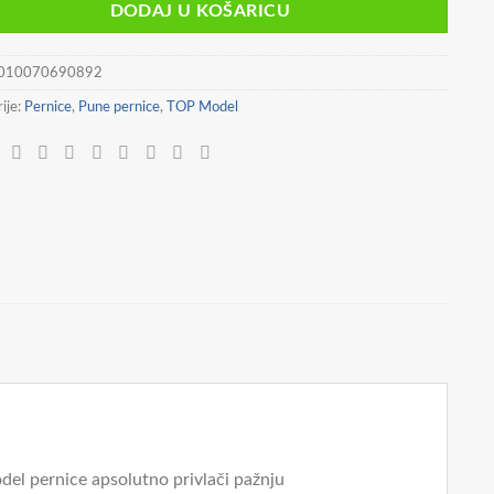
DODAJ U KOŠARICU
010070690892
ije:
Pernice
,
Pune pernice
,
TOP Model
del pernice apsolutno privlači pažnju