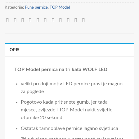
41,90 €.
Kategorije:
Pune pernice
,
TOP Model
OPIS
TOP Model pernica na tri kata WOLF LED
veliki prednji motiv LED pernice pravi je magnet
za poglede
Pogotovo kada pritisnete gumb, jer tada
mjesec, zvijezde i TOP Model nakit svijetle
otprilike 20 sekundi
Ostatak tamnoplave pernice lagano svjetluca