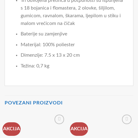
Tri odvojena pretinca u potpunosti su ispunjena
s 18 bojanica i flomastera, 2 olovke, šiljilom,
gumicom, ravnalom, škarama, ljepilom u stiku i
malom vrećicom na čičak
Baterije su zamjenjive
Materijal: 100% poliester
Dimenzije: 7.5 x 13 x 20 cm
Težina: 0,7 kg
POVEZANI PROIZVODI
AKCIJA
AKCIJA