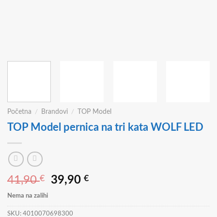
Početna
/
Brandovi
/
TOP Model
TOP Model pernica na tri kata WOLF LED
Izvorna
Trenutna
41,90
€
39,90
€
cijena
cijena
Nema na zalihi
bila
je:
je:
39,90 €.
SKU:
4010070698300