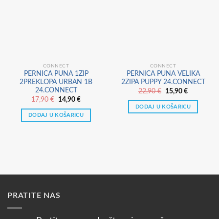
CONNECT
CONNECT
PERNICA PUNA 1ZIP
PERNICA PUNA VELIKA
2PREKLOPA URBAN 1B
2ZIPA PUPPY 24.CONNECT
24.CONNECT
Izvorna
Trenutna
22,90
€
15,90
€
cijena
cijena
Izvorna
Trenutna
17,90
€
14,90
€
bila
je:
cijena
cijena
DODAJ U KOŠARICU
je:
15,90 €.
bila
je:
DODAJ U KOŠARICU
22,90 €.
je:
14,90 €.
17,90 €.
PRATITE NAS