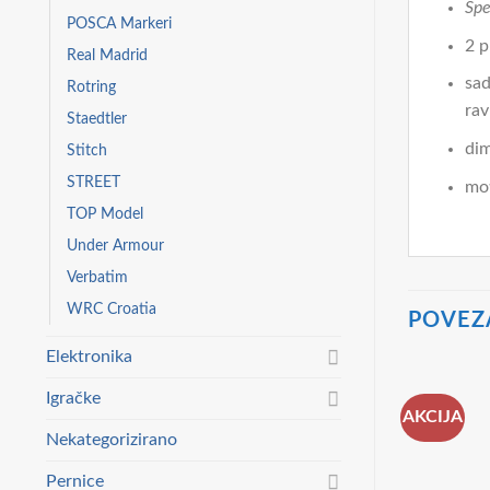
Spe
POSCA Markeri
2 p
Real Madrid
sad
Rotring
rav
Staedtler
dim
Stitch
STREET
mot
TOP Model
Under Armour
Verbatim
WRC Croatia
POVEZ
Elektronika
Igračke
AKCIJA
Nekategorizirano
Pernice