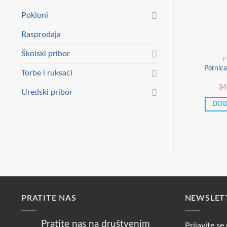
Pokloni
Rasprodaja
Školski pribor
P
Pernica
Torbe i ruksaci
34
Uredski pribor
DOD
PRATITE NAS
NEWSLET
Pratite nas na društvenim
Prijavite se