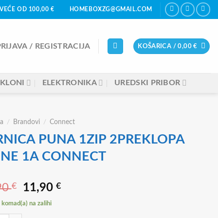
VEĆE OD 100,00 €
HOMEBOXZG@GMAIL.COM
PRIJAVA / REGISTRACIJA
KOŠARICA /
0,00
€
KLONI
ELEKTRONIKA
UREDSKI PRIBOR
a
/
Brandovi
/
Connect
RNICA PUNA 1ZIP 2PREKLOPA
INE 1A CONNECT
Izvorna
Trenutna
90
€
11,90
€
cijena
cijena
komad(a) na zalihi
bila
je: