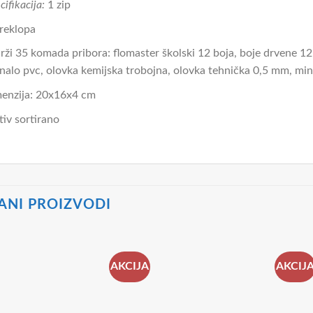
cifikacija:
1 zip
reklopa
rži 35 komada pribora: flomaster školski 12 boja, boje drvene 12 
nalo pvc, olovka kemijska trobojna, olovka tehnička 0,5 mm, min
enzija: 20x16x4 cm
iv sortirano
ANI PROIZVODI
AKCIJA
AKCIJ