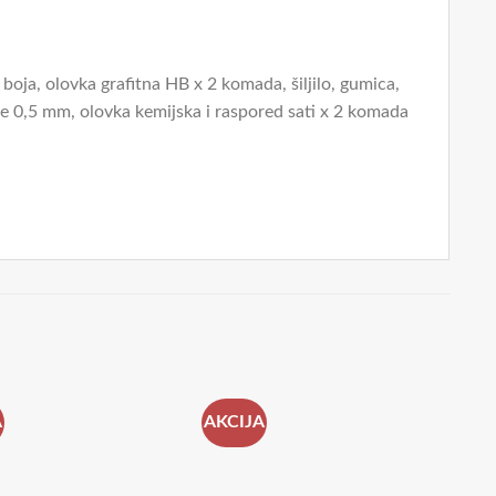
boja, olovka grafitna HB x 2 komada, šiljilo, gumica,
e 0,5 mm, olovka kemijska i raspored sati x 2 komada
A
AKCIJA
AK