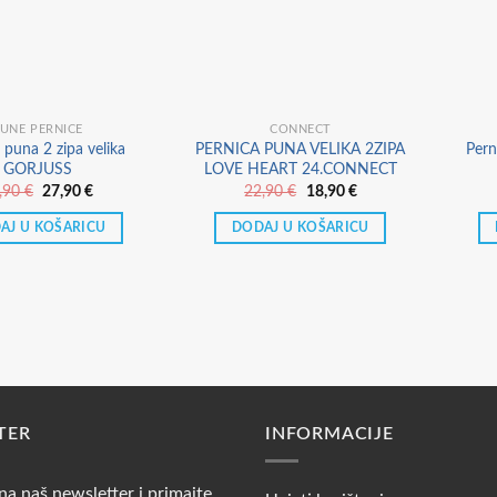
UNE PERNICE
CONNECT
 puna 2 zipa velika
PERNICA PUNA VELIKA 2ZIPA
Pern
GORJUSS
LOVE HEART 24.CONNECT
Izvorna
Trenutna
Izvorna
Trenutna
,90
€
27,90
€
22,90
€
18,90
€
cijena
cijena
cijena
cijena
bila
je:
bila
je:
AJ U KOŠARICU
DODAJ U KOŠARICU
je:
27,90 €.
je:
18,90 €.
34,90 €.
22,90 €.
TER
INFORMACIJE
 na naš newsletter i primajte