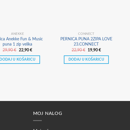
ANEKKE
CONNECT
ica Anekke Fun & Music
PERNICA PUNA 2ZIPA LOVE
puna 1 zip velika
23.CONNECT
Izvorna
Trenutna
Izvorna
Trenutna
29,90
€
22,90
€
22,90
€
19,90
€
cijena
cijena
cijena
cijena
bila
je:
bila
je:
DODAJ U KOŠARICU
DODAJ U KOŠARICU
je:
22,90 €.
je:
19,90 €.
29,90 €.
22,90 €.
MOJ NALOG