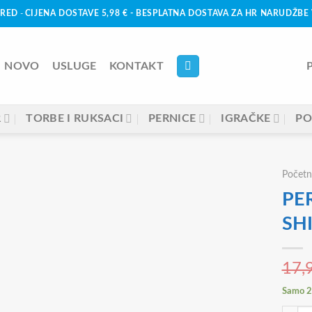
URED
-
CIJENA DOSTAVE 5,98 € - BESPLATNA DOSTAVA ZA HR NARUDŽBE 
NOVO
USLUGE
KONTAKT
R
TORBE I RUKSACI
PERNICE
IGRAČKE
PO
Početn
PE
SH
17,
Samo 2 