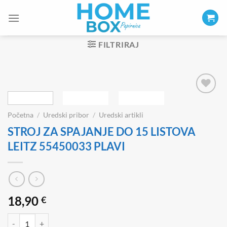
Skip
to
content
FILTRIRAJ
Početna
/
Uredski pribor
/
Uredski artikli
STROJ ZA SPAJANJE DO 15 LISTOVA
LEITZ 55450033 PLAVI
18,90
€
STROJ ZA SPAJANJE DO 15 LISTOVA LEITZ 55450033 PLAVI količin