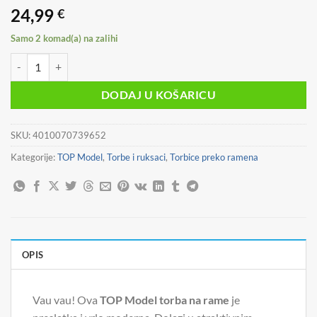
24,99
€
Samo 2 komad(a) na zalihi
TOP Model torba na rame velika SUNNY DOG 14154_A količina
DODAJ U KOŠARICU
SKU:
4010070739652
Kategorije:
TOP Model
,
Torbe i ruksaci
,
Torbice preko ramena
OPIS
Vau vau! Ova
TOP Model torba na rame
je