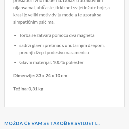
preslatka i vrlo moderna. Dolazi u atraktivnim
nijansama ljubičaste, tirkizne i svijetložute boje, a
krasi je veliki motiv dviju modela te uzorak sa
simpatičnim psićima.
Torba se zatvara pomoću dva magneta
sadrži glavni pretinac s unutarnjim džepom,
prednji džep i podesivu naramenicu
Glavni materijal: 100 % poliester
Dimenzije: 33 x 24 x 10 cm
Težina: 0,31 kg
MOŽDA ĆE VAM SE TAKOĐER SVIDJETI…