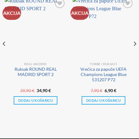
AKCIJA
AKCIJA
REAL MADRID
TORBE I RUKSACI
Ruksak ROUND REAL
Vrećica za papuče UEFA
MADRID SPORT 2
Champions League Blue
531207 P72
a
Izvorna
Trenutna
Izvorna
Trenutna
39,90
€
34,90
€
7,90
€
6,90
€
cijena
cijena
cijena
cijena
bila
je:
bila
je:
DODAJ U KOŠARICU
DODAJ U KOŠARICU
je:
34,90 €.
je:
6,90 €.
39,90 €.
7,90 €.