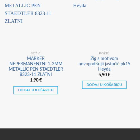
BOŽIĆ
BOŽIĆ
MARKER
Žig s motivom
NEPERMANENTNI 1-2MM
novogodišnji+jastučić pk15
METALLIC PEN STAEDTLER
Heyda
8323-11 ZLATNI
5,90
€
1,90
€
DODAJ U KOŠARICU
DODAJ U KOŠARICU