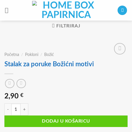
Skip
to
content
FILTRIRAJ
Početna
/
Pokloni
/
Božić
Stalak za poruke Božićni motivi
2,90
€
Stalak za poruke Božićni motivi količina
DODAJ U KOŠARICU