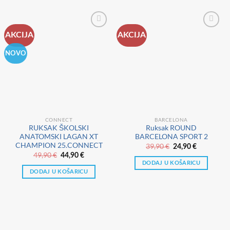
AKCIJA
AKCIJA
NOVO
CONNECT
BARCELONA
RUKSAK ŠKOLSKI
Ruksak ROUND
ANATOMSKI LAGAN XT
BARCELONA SPORT 2
CHAMPION 25.CONNECT
Izvorna
Trenutna
39,90
€
24,90
€
cijena
cijena
Izvorna
Trenutna
49,90
€
44,90
€
bila
je:
cijena
cijena
DODAJ U KOŠARICU
je:
24,90 €.
bila
je:
39,90 €.
DODAJ U KOŠARICU
je:
44,90 €.
49,90 €.