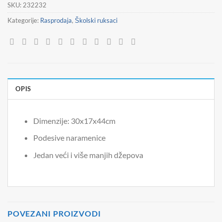
SKU:
232232
Kategorije:
Rasprodaja
,
Školski ruksaci
OPIS
Dimenzije: 30x17x44cm
Podesive naramenice
Jedan veći i više manjih džepova
POVEZANI PROIZVODI