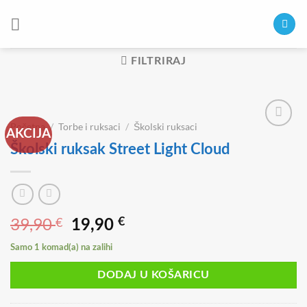
Skip
to
content
FILTRIRAJ
Početna
/
Torbe i ruksaci
/
Školski ruksaci
AKCIJA
Školski ruksak Street Light Cloud
39,90
€
Izvorna
Trenutna
€
19,90
cijena
cijena
Samo 1 komad(a) na zalihi
bila
je:
je:
19,90 €.
DODAJ U KOŠARICU
39,90 €.