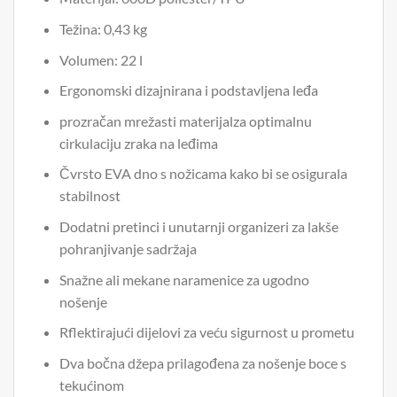
Težina: 0,43 kg
Volumen: 22 l
Ergonomski dizajnirana i podstavljena leđa
prozračan mrežasti materijalza optimalnu
cirkulaciju zraka na leđima
Čvrsto EVA dno s nožicama kako bi se osigurala
stabilnost
Dodatni pretinci i unutarnji organizeri za lakše
pohranjivanje sadržaja
Snažne ali mekane naramenice za ugodno
nošenje
Rflektirajući dijelovi za veću sigurnost u prometu
Dva bočna džepa prilagođena za nošenje boce s
tekućinom