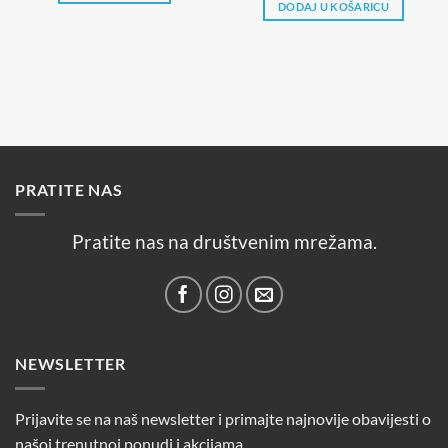
bila
je:
DODAJ U KOŠARICU
49,90 €.
je:
24,90 €.
39,90 €.
PRATITE NAS
Pratite nas na društvenim mrežama.
NEWSLETTER
Prijavite se na naš newsletter i primajte najnovije obavijesti o
našoj trenutnoj ponudi i akcijama.