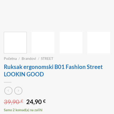
Početna
/
Brandovi
/
STREET
Ruksak ergonomski B01 Fashion Street
LOOKIN GOOD
Izvorna
Trenutna
39,90
24,90
€
€
cijena
cijena
Samo 2 komad(a) na zalihi
bila
je: