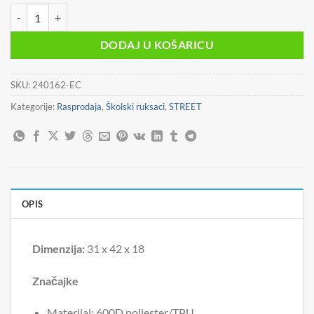
Ruksak ergonomski B01 Fashion Street LOOKIN GOOD količina
je:
24,90 €.
39,90 €.
DODAJ U KOŠARICU
SKU:
240162-EC
Kategorije:
Rasprodaja
,
Školski ruksaci
,
STREET
OPIS
Dimenzija:
31 x 42 x 18
Značajke
Materijal: 600D poliester/TPU