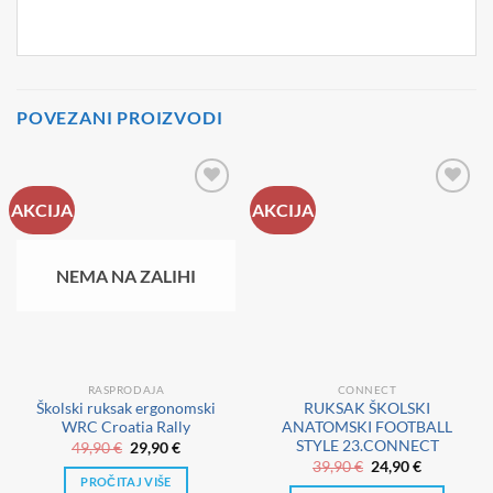
POVEZANI PROIZVODI
AKCIJA
AKCIJA
NEMA NA ZALIHI
RASPRODAJA
CONNECT
Školski ruksak ergonomski
RUKSAK ŠKOLSKI
WRC Croatia Rally
ANATOMSKI FOOTBALL
STYLE 23.CONNECT
Izvorna
Trenutna
49,90
€
29,90
€
cijena
cijena
Izvorna
Trenutna
39,90
€
24,90
€
bila
je:
cijena
cijena
PROČITAJ VIŠE
je:
29,90 €.