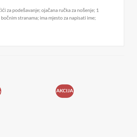
ći za podešavanje; ojačana ručka za nošenje; 1
na bočnim stranama; ima mjesto za napisati ime;
A
AKCIJA