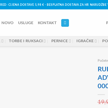
-
URED
CIJENA DOSTAVE 5,98 € - BESPLATNA DOSTAVA ZA HR NARUDŽBE 
NOVO
USLUGE
KONTAKT
R
TORBE I RUKSACI
PERNICE
IGRAČKE
PO
Počet
RU
AD
00
19,