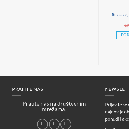
Ruksak dj
19
DOD
PRATITE NAS
NEWSLET
Pratite nas na društvenim
Prijavite se
mrežama.
najnovije ob
ponudi i akc