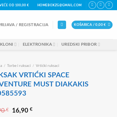
VEĆE OD 100,00 €
HOMEBOXZG@GMAIL.COM
PRIJAVA / REGISTRACIJA
KOŠARICA /
0,00
€
KLONI
ELEKTRONIKA
UREDSKI PRIBOR
na
/
Torbe i ruksaci
/
Vrtićki ruksaci
KSAK VRTIĆKI SPACE
VENTURE MUST DIAKAKIS
0585593
90
€
Izvorna
Trenutna
€
16,90
cijena
cijena