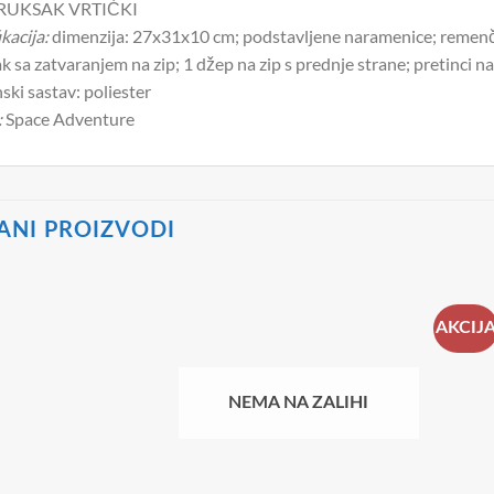
RUKSAK VRTIĆKI
kacija:
dimenzija: 27x31x10 cm; podstavljene naramenice; remenči
ak sa zatvaranjem na zip; 1 džep na zip s prednje strane; pretinci 
nski sastav: poliester
:
Space Adventure
ANI PROIZVODI
AKCIJ
NEMA NA ZALIHI