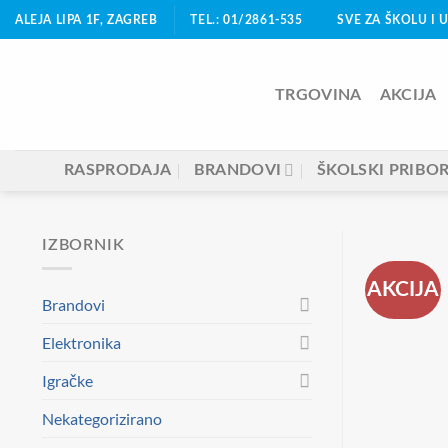
Skip
ALEJA LIPA 1F, ZAGREB
TEL.: 01/2861-535
SVE ZA ŠKOLU I 
to
content
TRGOVINA
AKCIJA
RASPRODAJA
BRANDOVI
ŠKOLSKI PRIBO
IZBORNIK
AKCIJA
Brandovi
Elektronika
Igračke
Nekategorizirano