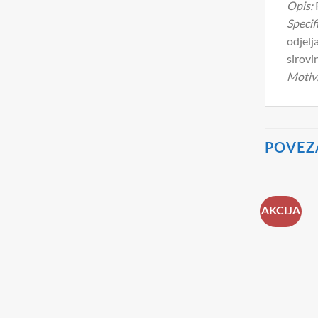
Opis:
Specifi
odjelj
sirovi
Motiv
POVEZ
AKCIJA