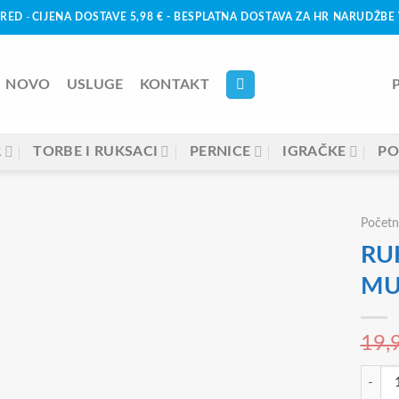
URED
-
CIJENA DOSTAVE 5,98 € - BESPLATNA DOSTAVA ZA HR NARUDŽBE 
NOVO
USLUGE
KONTAKT
R
TORBE I RUKSACI
PERNICE
IGRAČKE
PO
Početn
RU
MU
19,
RUKSAK