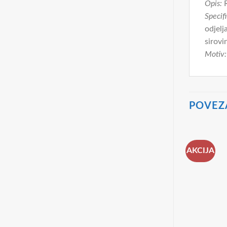
Opis:
R
Specifi
odjelj
sirovi
Motiv:
POVEZ
AKCIJA