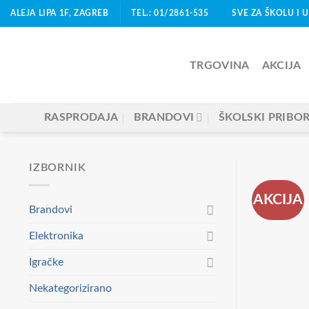
Skip
ALEJA LIPA 1F, ZAGREB
TEL.: 01/2861-535
SVE ZA ŠKOLU I 
to
content
TRGOVINA
AKCIJA
RASPRODAJA
BRANDOVI
ŠKOLSKI PRIBO
IZBORNIK
AKCIJA
Brandovi
Elektronika
Igračke
Nekategorizirano