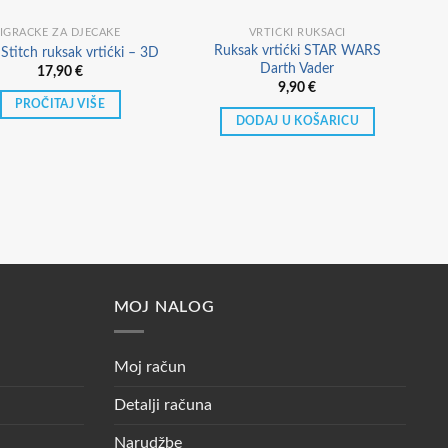
IGRAČKE ZA DJEČAKE
VRTIĆKI RUKSACI
Ruksak vrtićki STAR WARS
 Stitch ruksak vrtićki – 3D
Darth Vader
17,90
€
9,90
€
PROČITAJ VIŠE
DODAJ U KOŠARICU
MOJ NALOG
Moj račun
Detalji računa
Narudžbe