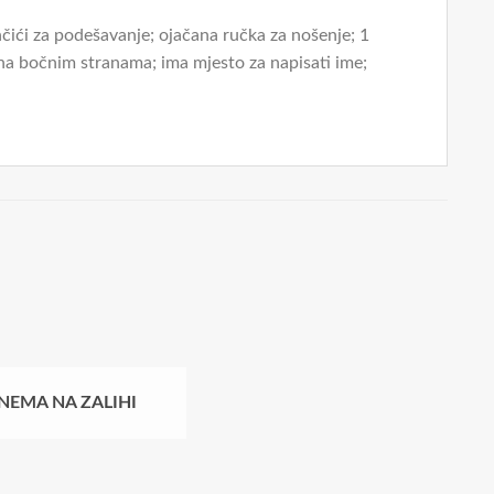
ići za podešavanje; ojačana ručka za nošenje; 1
i na bočnim stranama; ima mjesto za napisati ime;
AK
NEMA NA ZALIHI