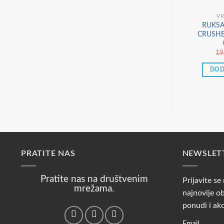
VR
RUKSA
CRUSHE
19
DOD
PRATITE NAS
NEWSLET
Pratite nas na društvenim
Prijavite se
mrežama.
najnovije ob
ponudi i ak