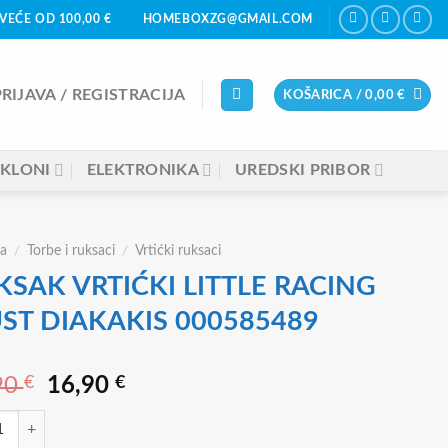
VEĆE OD 100,00 €
HOMEBOXZG@GMAIL.COM
PRIJAVA / REGISTRACIJA
KOŠARICA /
0,00
€
KLONI
ELEKTRONIKA
UREDSKI PRIBOR
a
/
Torbe i ruksaci
/
Vrtićki ruksaci
KSAK VRTIĆKI LITTLE RACING
ST DIAKAKIS 000585489
Izvorna
Trenutna
90
€
16,90
€
cijena
cijena
 VRTIĆKI LITTLE RACING MUST DIAKAKIS 000585489 količina
bila
je: