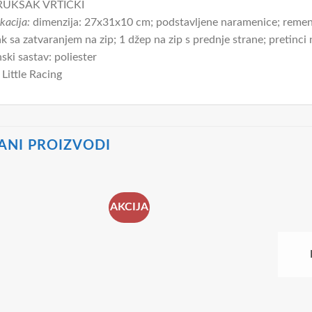
UKSAK VRTIĆKI
kacija:
dimenzija: 27x31x10 cm; podstavljene naramenice; remenč
ak sa zatvaranjem na zip; 1 džep na zip s prednje strane; pretinc
nski sastav: poliester
Little Racing
ANI PROIZVODI
AKCIJA