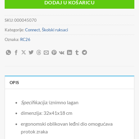
je:
32,90 €.
DODAJ U KOŠARICU
49,90 €.
SKU:
000045070
Kategorije:
Connect
,
Školski ruksaci
Oznaka:
RC26
OPIS
Specifikacija:
iznimno lagan
dimenzija: 32x41x18 cm
ergonomski oblikovan leđni dio omogućava
protok zraka