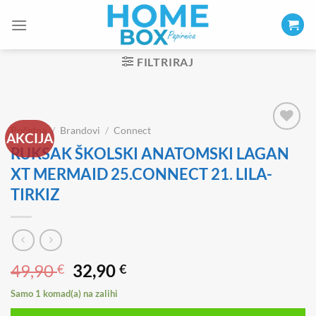
Skip
to
content
FILTRIRAJ
Početna
/
Brandovi
/
Connect
AKCIJA
RUKSAK ŠKOLSKI ANATOMSKI LAGAN
XT MERMAID 25.CONNECT 21. LILA-
TIRKIZ
Izvorna
Trenutna
49,90
32,90
€
€
cijena
cijena
Samo 1 komad(a) na zalihi
bila
je: