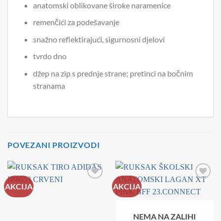
anatomski oblikovane široke naramenice
remenčići za podešavanje
snažno reflektirajući, sigurnosni djelovi
tvrdo dno
džep na zip s prednje strane; pretinci na bočnim
stranama
POVEZANI PROIZVODI
AKCIJA
AKCIJA
NEMA NA ZALIHI