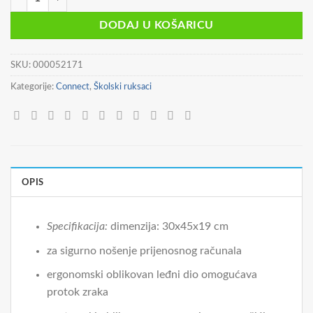
bila
je:
je:
24,90 €.
DODAJ U KOŠARICU
39,90 €.
SKU:
000052171
Kategorije:
Connect
,
Školski ruksaci
OPIS
Specifikacija:
dimenzija: 30x45x19 cm
za sigurno nošenje prijenosnog računala
ergonomski oblikovan leđni dio omogućava
protok zraka