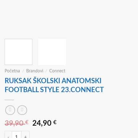
Početna
/
Brandovi
/
Connect
RUKSAK ŠKOLSKI ANATOMSKI
FOOTBALL STYLE 23.CONNECT
Izvorna
Trenutna
39,90
€
24,90
€
cijena
cijena
RUKSAK ŠKOLSKI ANATOMSKI FOOTBALL STYLE 23.CONNECT koli