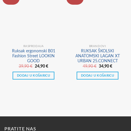
RASPRODAJA
BRANDOVI
Ruksak ergonomski B01
RUKSAK ŠKOLSKI
Fashion Street LOOKIN
ANATOMSKI LAGAN XT
GOOD
URBAN 25.CONNECT
Izvorna
Trenutna
Izvorna
Trenutna
39,90
€
24,90
€
49,90
€
34,90
€
cijena
cijena
cijena
cijena
bila
je:
bila
je:
DODAJ U KOŠARICU
DODAJ U KOŠARICU
je:
24,90 €.
je:
34,90 €.
39,90 €.
49,90 €.
PRATITE NAS