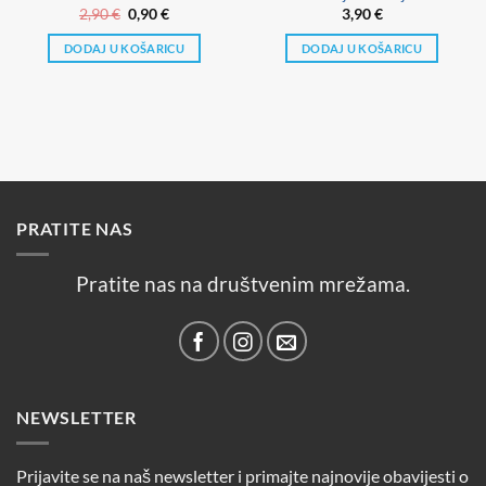
Izvorna
Trenutna
2,90
€
0,90
€
3,90
€
cijena
cijena
bila
je:
DODAJ U KOŠARICU
DODAJ U KOŠARICU
je:
0,90 €.
2,90 €.
PRATITE NAS
Pratite nas na društvenim mrežama.
NEWSLETTER
Prijavite se na naš newsletter i primajte najnovije obavijesti o