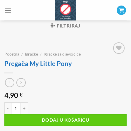
Skip
to
content
FILTRIRAJ
Početna
/
Igračke
/
Igračke za djevojčice
Pregača My Little Pony
4,90
€
Pregača My Little Pony količina
DODAJ U KOŠARICU