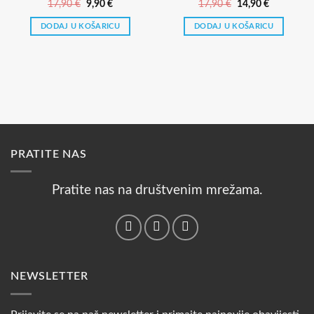
Izvorna
Trenutna
Izvorna
Trenutna
17,90
€
9,90
€
17,90
€
14,90
€
cijena
cijena
cijena
cijena
bila
je:
bila
je:
DODAJ U KOŠARICU
DODAJ U KOŠARICU
je:
9,90 €.
je:
14,90 €.
17,90 €.
17,90 €.
PRATITE NAS
Pratite nas na društvenim mrežama.
NEWSLETTER