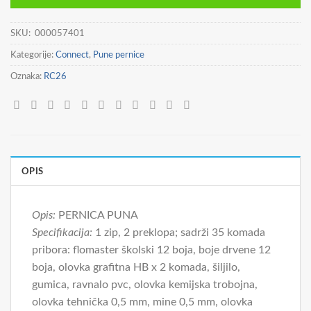
17,90 €.
SKU:
000057401
Kategorije:
Connect
,
Pune pernice
Oznaka:
RC26
OPIS
Opis:
PERNICA PUNA
Specifikacija:
1 zip, 2 preklopa; sadrži 35 komada
pribora: flomaster školski 12 boja, boje drvene 12
boja, olovka grafitna HB x 2 komada, šiljilo,
gumica, ravnalo pvc, olovka kemijska trobojna,
olovka tehnička 0,5 mm, mine 0,5 mm, olovka