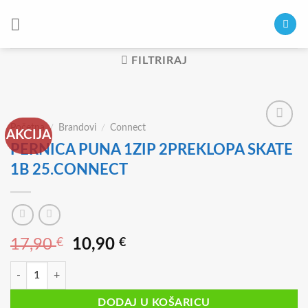
Skip
to
content
FILTRIRAJ
Početna
/
Brandovi
/
Connect
AKCIJA
PERNICA PUNA 1ZIP 2PREKLOPA SKATE
1B 25.CONNECT
Izvorna
Trenutna
17,90
€
10,90
€
cijena
cijena
PERNICA PUNA 1ZIP 2PREKLOPA SKATE 1B 25.CONNECT količina
bila
je:
je:
10,90 €.
DODAJ U KOŠARICU