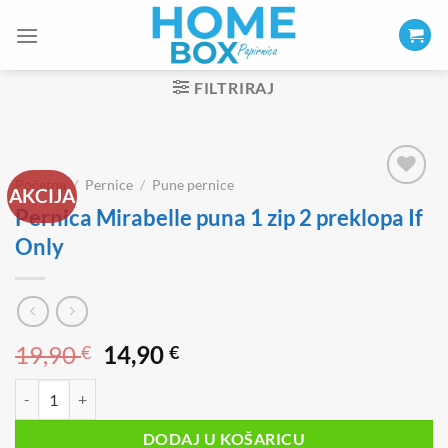
Skip
to
content
FILTRIRAJ
Početna
/
Pernice
/
Pune pernice
AKCIJA
Pernica Mirabelle puna 1 zip 2 preklopa If
Only
Izvorna
Trenutna
19,90
14,90
€
€
cijena
cijena
Pernica Mirabelle puna 1 zip 2 preklopa If Only količina
bila
je:
je:
14,90 €.
DODAJ U KOŠARICU