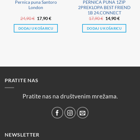
Pernica puna Santoro
PERNICA PUNA 1ZIP
London
2PREKLOPA BEST FRIEND
1B 24.CONNECT
Izvorna
Trenutna
Izvorna
Trenutna
24,90
€
17,90
€
17,90
€
14,90
€
cijena
cijena
cijena
cijena
bila
je:
bila
je:
DODAJ U KOŠARICU
DODAJ U KOŠARICU
je:
17,90 €.
je:
14,90 €.
24,90 €.
17,90 €.
PRATITE NAS
Pratite nas na društvenim mrežama.
NEWSLETTER