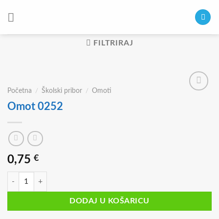
Skip
to
content
FILTRIRAJ
Početna
/
Školski pribor
/
Omoti
Omot 0252
0,75
€
Omot 0252 količina
DODAJ U KOŠARICU