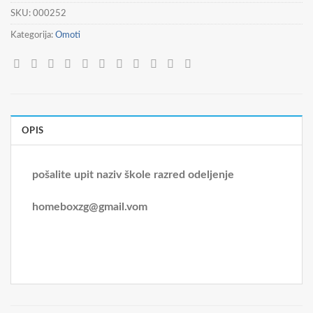
SKU:
000252
Kategorija:
Omoti
OPIS
pošalite upit naziv škole razred odeljenje
homeboxzg@gmail.vom