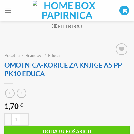
Skip
to
content
FILTRIRAJ
Početna
/
Brandovi
/
Educa
OMOTNICA-KORICE ZA KNJIGE A5 PP
PK10 EDUCA
1,70
€
OMOTNICA-KORICE ZA KNJIGE A5 PP PK10 EDUCA količina
DODAJ U KOŠARICU