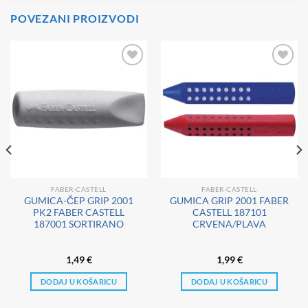
POVEZANI PROIZVODI
Dodaj
Dodaj
na
na
listu
listu
želja
želja
FABER-CASTELL
FABER-CASTELL
GUMICA-ČEP GRIP 2001
GUMICA GRIP 2001 FABER
PK2 FABER CASTELL
CASTELL 187101
187001 SORTIRANO
CRVENA/PLAVA
1,49
€
1,99
€
DODAJ U KOŠARICU
DODAJ U KOŠARICU