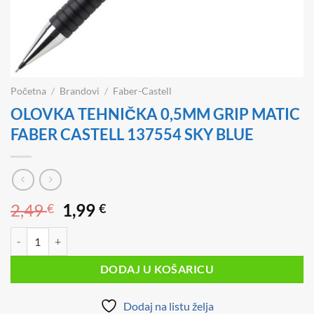
Početna
/
Brandovi
/
Faber-Castell
OLOVKA TEHNIČKA 0,5MM GRIP MATIC
FABER CASTELL 137554 SKY BLUE
Izvorna
Trenutna
2,49
1,99
€
€
cijena
cijena
OLOVKA TEHNIČKA 0,5MM GRIP MATIC FABER CASTELL 137554 SKY
bila
je:
je:
1,99 €.
DODAJ U KOŠARICU
2,49 €.
Dodaj na listu želja