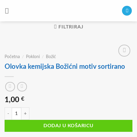
Skip
to
content
FILTRIRAJ
Početna
/
Pokloni
/
Božić
Olovka kemijska Božićni motiv sortirano
1,00
€
Olovka kemijska Božićni motiv sortirano količina
DODAJ U KOŠARICU