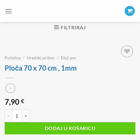
Skip
to
content
FILTRIRAJ
Početna
/
Uredski pribor
/
Etui pvc
Ploča 70 x 70 cm , 1mm
7,90
€
Ploča 70 x 70 cm , 1mm količina
DODAJ U KOŠARICU