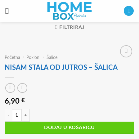
Skip
to
content
FILTRIRAJ
Početna
/
Pokloni
/
Šalice
NISAM STALA OD JUTROS – ŠALICA
6,90
€
NISAM STALA OD JUTROS - ŠALICA količina
DODAJ U KOŠARICU