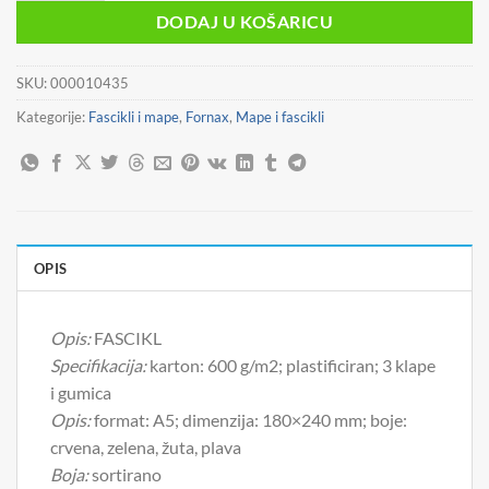
je:
0,79 €.
DODAJ U KOŠARICU
0,99 €.
SKU:
000010435
Kategorije:
Fascikli i mape
,
Fornax
,
Mape i fascikli
OPIS
Opis:
FASCIKL
Specifikacija:
karton: 600 g/m2; plastificiran; 3 klape
i gumica
Opis:
format: A5; dimenzija: 180×240 mm; boje:
crvena, zelena, žuta, plava
Boja:
sortirano