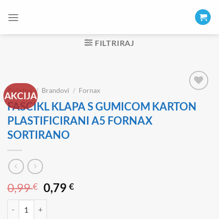
Skip
to
content
FILTRIRAJ
Početna
/
Brandovi
/
Fornax
AKCIJA
FASCIKL KLAPA S GUMICOM KARTON
PLASTIFICIRANI A5 FORNAX
SORTIRANO
Izvorna
Trenutna
0,99
0,79
€
€
cijena
cijena
FASCIKL KLAPA S GUMICOM KARTON PLASTIFICIRANI A5 FORNAX
bila
je: