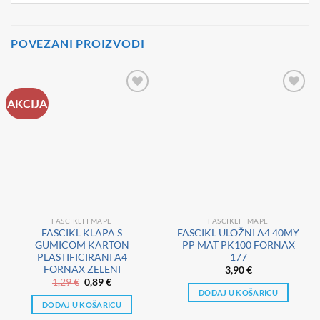
POVEZANI PROIZVODI
AKCIJA
FASCIKLI I MAPE
FASCIKLI I MAPE
FASCIKL KLAPA S
FASCIKL ULOŽNI A4 40MY
GUMICOM KARTON
PP MAT PK100 FORNAX
PLASTIFICIRANI A4
177
FORNAX ZELENI
3,90
€
Izvorna
Trenutna
1,29
€
0,89
€
cijena
cijena
DODAJ U KOŠARICU
bila
je:
DODAJ U KOŠARICU
je:
0,89 €.
1,29 €.