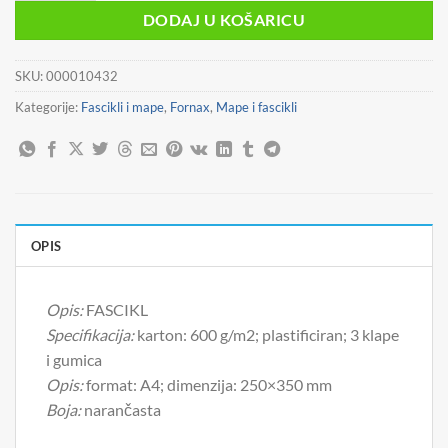
je:
0,89 €.
DODAJ U KOŠARICU
1,29 €.
SKU:
000010432
Kategorije:
Fascikli i mape
,
Fornax
,
Mape i fascikli
OPIS
Opis:
FASCIKL
Specifikacija:
karton: 600 g/m2; plastificiran; 3 klape
i gumica
Opis:
format: A4; dimenzija: 250×350 mm
Boja:
narančasta