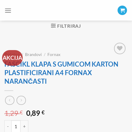
Skip
to
content
FILTRIRAJ
Početna
/
Brandovi
/
Fornax
AKCIJA
FASCIKL KLAPA S GUMICOM KARTON
PLASTIFICIRANI A4 FORNAX
NARANČASTI
Izvorna
Trenutna
1,29
0,89
€
€
cijena
cijena
FASCIKL KLAPA S GUMICOM KARTON PLASTIFICIRANI A4 FORNAX
bila
je: